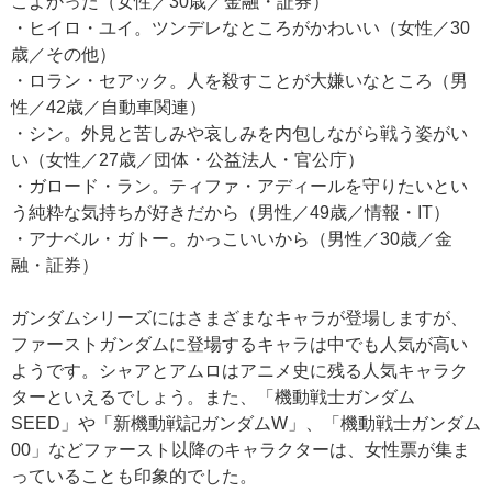
こよかった（女性／30歳／金融・証券）
・ヒイロ・ユイ。ツンデレなところがかわいい（女性／30
歳／その他）
・ロラン・セアック。人を殺すことが大嫌いなところ（男
性／42歳／自動車関連）
・シン。外見と苦しみや哀しみを内包しながら戦う姿がい
い（女性／27歳／団体・公益法人・官公庁）
・ガロード・ラン。ティファ・アディールを守りたいとい
う純粋な気持ちが好きだから（男性／49歳／情報・IT）
・アナベル・ガトー。かっこいいから（男性／30歳／金
融・証券）
ガンダムシリーズにはさまざまなキャラが登場しますが、
ファーストガンダムに登場するキャラは中でも人気が高い
ようです。シャアとアムロはアニメ史に残る人気キャラク
ターといえるでしょう。また、「機動戦士ガンダム
SEED」や「新機動戦記ガンダムW」、「機動戦士ガンダム
00」などファースト以降のキャラクターは、女性票が集ま
っていることも印象的でした。