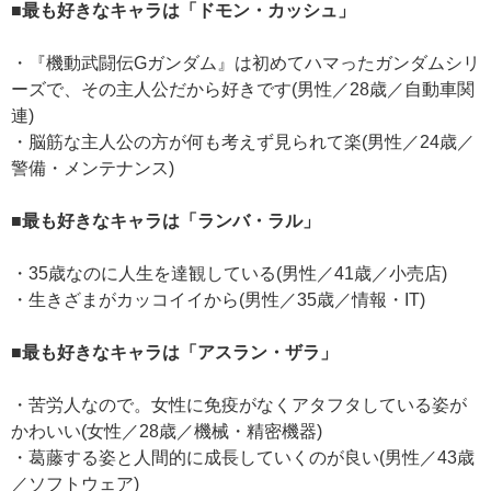
■最も好きなキャラは「ドモン・カッシュ」
・『機動武闘伝Gガンダム』は初めてハマったガンダムシリ
ーズで、その主人公だから好きです(男性／28歳／自動車関
連)
・脳筋な主人公の方が何も考えず見られて楽(男性／24歳／
警備・メンテナンス)
■最も好きなキャラは「ランバ・ラル」
・35歳なのに人生を達観している(男性／41歳／小売店)
・生きざまがカッコイイから(男性／35歳／情報・IT)
■最も好きなキャラは「アスラン・ザラ」
・苦労人なので。女性に免疫がなくアタフタしている姿が
かわいい(女性／28歳／機械・精密機器)
・葛藤する姿と人間的に成長していくのが良い(男性／43歳
／ソフトウェア)