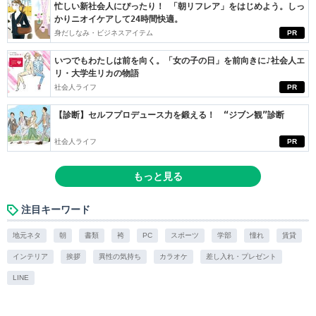
忙しい新社会人にぴったり！ 「朝リフレア」をはじめよう。しっ
かりニオイケアして24時間快適。
身だしなみ・ビジネスアイテム
PR
いつでもわたしは前を向く。「女の子の日」を前向きに♪社会人エ
リ・大学生リカの物語
社会人ライフ
PR
【診断】セルフプロデュース力を鍛える！ “ジブン観”診断
社会人ライフ
PR
もっと見る
注目キーワード
地元ネタ
朝
書類
袴
PC
スポーツ
学部
憧れ
賃貸
インテリア
挨拶
異性の気持ち
カラオケ
差し入れ・プレゼント
LINE