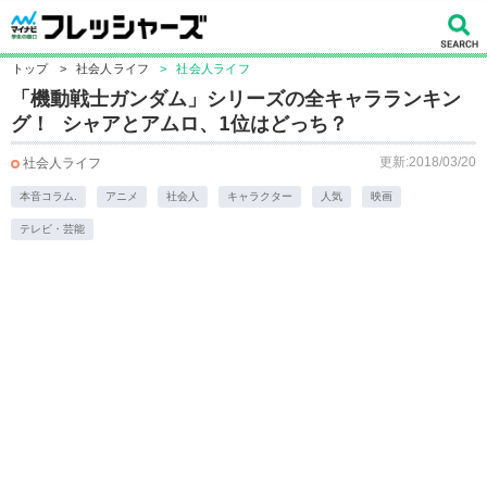
トップ
>
社会人ライフ
>
社会人ライフ
「機動戦士ガンダム」シリーズの全キャラランキン
グ！ シャアとアムロ、1位はどっち？
更新:2018/03/20
社会人ライフ
本音コラム.
アニメ
社会人
キャラクター
人気
映画
テレビ・芸能