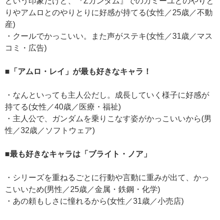
という印象だけど、『Ζガンダム』でのカミーユとのやりと
りやアムロとのやりとりに好感が持てる(女性／25歳／不動
産)
・クールでかっこいい。また声がステキ(女性／31歳／マス
コミ・広告)
■「アムロ・レイ」が最も好きなキャラ！
・なんといっても主人公だし。成長していく様子に好感が
持てる(女性／40歳／医療・福祉)
・主人公で、ガンダムを乗りこなす姿がかっこいいから(男
性／32歳／ソフトウェア)
■最も好きなキャラは「ブライト・ノア」
・シリーズを重ねるごとに行動や言動に重みが出て、かっ
こいいため(男性／25歳／金属・鉄鋼・化学)
・あの頼もしさに憧れるから(女性／31歳／小売店)