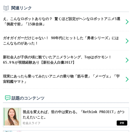
関連リンク
え、こんなロボットありなの？ 驚くほど設定がヘンなロボットアニメ5選
「倒産寸前」「15体合体」
ガオガイガーだけじゃない！ 90年代にヒットした「勇者シリーズ」には
こんなものがあった！
新社会人が子供の頃に観ていたアニメランキング、Topはポケモン！
65.9％が視聴経験あり【新社会人白書2017】
現実にあったら乗ってみたいアニメの乗り物「筋斗雲」「メーヴェ」「宇
宙戦艦ヤマト」
話題のコンテンツ
視点を変えれば、世の中は変わる。「Rethink PROJECT」がつ
たえたいこと。
社会人ライフ
PR