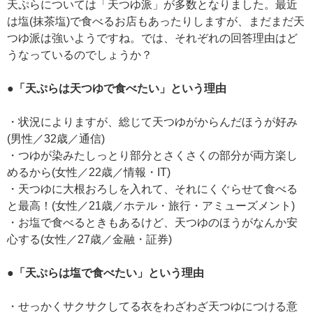
天ぷらについては「天つゆ派」が多数となりました。最近
は塩(抹茶塩)で食べるお店もあったりしますが、まだまだ天
つゆ派は強いようですね。では、それぞれの回答理由はど
うなっているのでしょうか？
●「天ぷらは天つゆで食べたい」という理由
・状況によりますが、総じて天つゆがからんだほうが好み
(男性／32歳／通信)
・つゆが染みたしっとり部分とさくさくの部分が両方楽し
めるから(女性／22歳／情報・IT)
・天つゆに大根おろしを入れて、それにくぐらせて食べる
と最高！(女性／21歳／ホテル・旅行・アミューズメント)
・お塩で食べるときもあるけど、天つゆのほうがなんか安
心する(女性／27歳／金融・証券)
●「天ぷらは塩で食べたい」という理由
・せっかくサクサクしてる衣をわざわざ天つゆにつける意