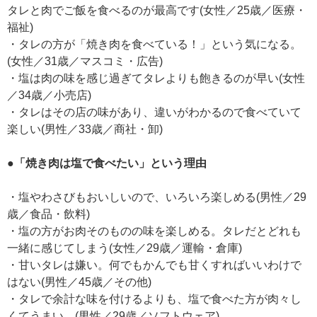
タレと肉でご飯を食べるのが最高です(女性／25歳／医療・
福祉)
・タレの方が「焼き肉を食べている！」という気になる。
(女性／31歳／マスコミ・広告)
・塩は肉の味を感じ過ぎてタレよりも飽きるのが早い(女性
／34歳／小売店)
・タレはその店の味があり、違いがわかるので食べていて
楽しい(男性／33歳／商社・卸)
●「焼き肉は塩で食べたい」という理由
・塩やわさびもおいしいので、いろいろ楽しめる(男性／29
歳／食品・飲料)
・塩の方がお肉そのものの味を楽しめる。タレだとどれも
一緒に感じてしまう(女性／29歳／運輸・倉庫)
・甘いタレは嫌い。何でもかんでも甘くすればいいわけで
はない(男性／45歳／その他)
・タレで余計な味を付けるよりも、塩で食べた方が肉々し
くてうまい。(男性／29歳／ソフトウェア)