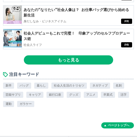
あなたの“なりたい”社会人像は？ お仕事バッグ選びから始める
新生活
身だしなみ・ビジネスアイテム
PR
社会人デビューもこれで完璧！ 印象アップのセルフプロデュー
ス術
社会人ライフ
PR
もっと見る
注目キーワード
新卒
バッグ
暮らし
社会人生活のトリセツ
ネガティブ
名刺
芸能サプリ
キャリア
銀行口座
グッズ
アニメ
卒業式
活字
運動
ガラケー
ページトップへ