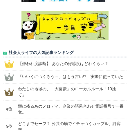
社会人ライフの人気記事ランキング
【嫌われ度診断】 あなたの好感度はどれくらい？
「いいくにつくろう～」はもう古い!? 実際に使っていた...
わたしの地域の、「大富豪」のローカルルール「10捨
て」...
頭に残るあのメロディ。企業の語呂合わせ電話番号で一番
4位
覚...
どこまでセーフ？ 公共の場でイチャつくカップル、許容
5位
範...