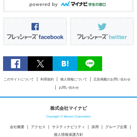
このサイトについて
利用規約
個人情報について
広告掲載のお問い合わせ
お問い合わせ
株式会社マイナビ
Copyright © Mynavi Corporation
会社概要
アクセス
サスティナビリティ
採用
グループ企業
個人情報保護方針