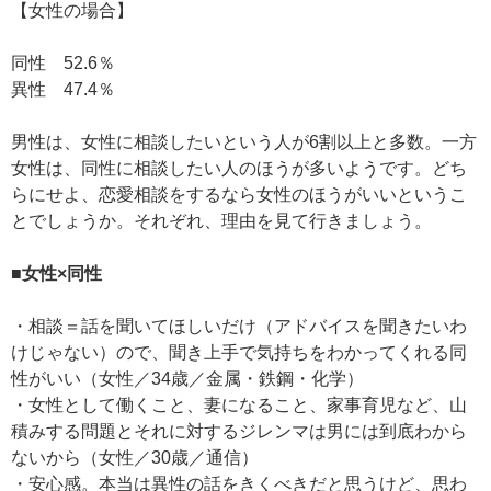
【女性の場合】
同性 52.6％
異性 47.4％
男性は、女性に相談したいという人が6割以上と多数。一方
女性は、同性に相談したい人のほうが多いようです。どち
らにせよ、恋愛相談をするなら女性のほうがいいというこ
とでしょうか。それぞれ、理由を見て行きましょう。
■女性×同性
・相談＝話を聞いてほしいだけ（アドバイスを聞きたいわ
けじゃない）ので、聞き上手で気持ちをわかってくれる同
性がいい（女性／34歳／金属・鉄鋼・化学）
・女性として働くこと、妻になること、家事育児など、山
積みする問題とそれに対するジレンマは男には到底わから
ないから（女性／30歳／通信）
・安心感。本当は異性の話をきくべきだと思うけど、思わ