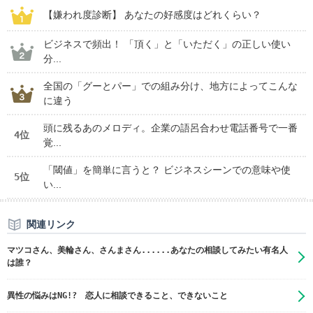
【嫌われ度診断】 あなたの好感度はどれくらい？
ビジネスで頻出！ 「頂く」と「いただく」の正しい使い
分...
全国の「グーとパー」での組み分け、地方によってこんな
に違う
頭に残るあのメロディ。企業の語呂合わせ電話番号で一番
4位
覚...
「閾値」を簡単に言うと？ ビジネスシーンでの意味や使
5位
い...
関連リンク
マツコさん、美輪さん、さんまさん......あなたの相談してみたい有名人
は誰？
異性の悩みはNG!? 恋人に相談できること、できないこと