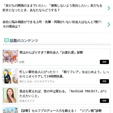
「友だちの関係のままでいたい」「後悔しないよう告白したい」友だちを
好きになったとき、あなたならどうする？
会社に悩み相談ができる上司・先輩・同期がいない社会人はなんと7割?!
その理由は？
話題のコンテンツ
実はがんばりすぎ？新社会人『お疲れ度』診断
診断
PR
忙しい新社会人にぴったり！ 「朝リフレア」をはじめよう。しっ
かりニオイケアして24時間快適。
身だしなみ・ビジネスアイテム
PR
視点を変えれば、世の中は変わる。「Rethink PROJECT」がつ
たえたいこと。
社会人ライフ
PR
【診断】セルフプロデュース力を鍛える！ “ジブン観”診断