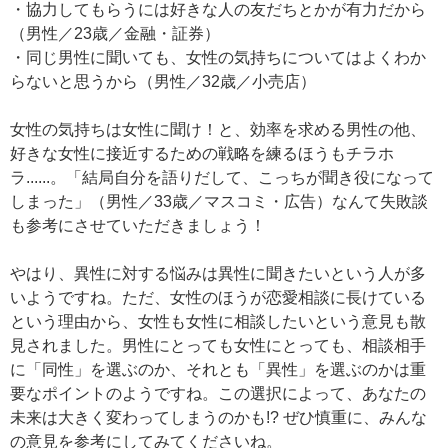
・協力してもらうには好きな人の友だちとかが有力だから
（男性／23歳／金融・証券）
・同じ男性に聞いても、女性の気持ちについてはよくわか
らないと思うから（男性／32歳／小売店）
女性の気持ちは女性に聞け！と、効率を求める男性の他、
好きな女性に接近するための戦略を練るほうもチラホ
ラ......。「結局自分を語りだして、こっちが聞き役になって
しまった」（男性／33歳／マスコミ・広告）なんて失敗談
も参考にさせていただきましょう！
やはり、異性に対する悩みは異性に聞きたいという人が多
いようですね。ただ、女性のほうが恋愛相談に長けている
という理由から、女性も女性に相談したいという意見も散
見されました。男性にとっても女性にとっても、相談相手
に「同性」を選ぶのか、それとも「異性」を選ぶのかは重
要なポイントのようですね。この選択によって、あなたの
未来は大きく変わってしまうのかも!? ぜひ慎重に、みんな
の意見を参考にしてみてくださいね。