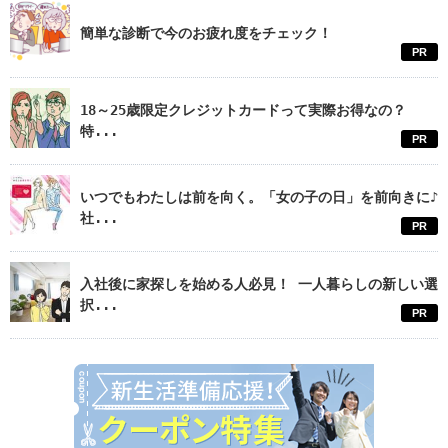
簡単な診断で今のお疲れ度をチェック！
PR
18～25歳限定クレジットカードって実際お得なの？
特...
PR
いつでもわたしは前を向く。「女の子の日」を前向きに♪
社...
PR
入社後に家探しを始める人必見！ 一人暮らしの新しい選
択...
PR