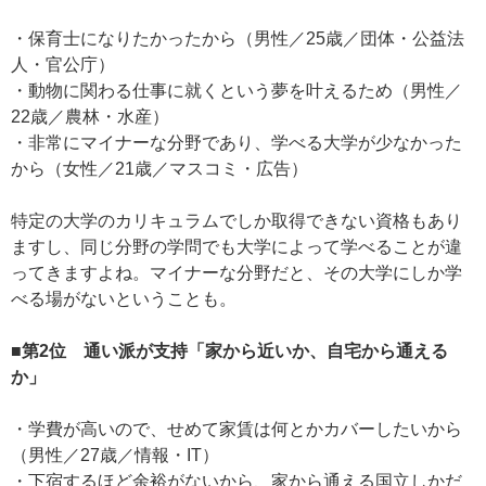
・保育士になりたかったから（男性／25歳／団体・公益法
人・官公庁）
・動物に関わる仕事に就くという夢を叶えるため（男性／
22歳／農林・水産）
・非常にマイナーな分野であり、学べる大学が少なかった
から（女性／21歳／マスコミ・広告）
特定の大学のカリキュラムでしか取得できない資格もあり
ますし、同じ分野の学問でも大学によって学べることが違
ってきますよね。マイナーな分野だと、その大学にしか学
べる場がないということも。
■第2位 通い派が支持「家から近いか、自宅から通える
か」
・学費が高いので、せめて家賃は何とかカバーしたいから
（男性／27歳／情報・IT）
・下宿するほど余裕がないから、家から通える国立しかだ