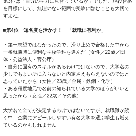
第3位は「自分の学力に見合っているか」でした。現役合格
を目標にして、無理のない範囲で受験に臨むことも大切で
すよね。
■第4位 知名度を活かす！ 「就職に有利か」
・第一志望ではなかったので、滑り止めで合格した中から
一番就職時に便利な学校学科を選んだ（女性／22歳／団
体・公益法人・官公庁）
・自分に固有のスキルがあるわけではないので、大学名の
少しでもよい所に入らないと内定さえもらえないのではと
思っていたから（女性／23歳／金属・鉄鋼・化学）
・ある程度地元で名前の知られている大学のほうがいいと
思ったから（女性／22歳／その他）
大学名で全てが決定するわけではないですが、就職難が続
く中、企業にアピールしやすい有名大学を選ぶ学生も増え
ているのかもしれません。