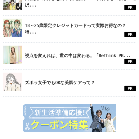
択...
PR
18～25歳限定クレジットカードって実際お得なの？
特...
PR
視点を変えれば、世の中は変わる。「Rethink PR...
PR
ズボラ女子でもOKな美脚ケアって？
PR