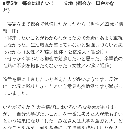
■第5位 都会に出たい！ 「立地（都会か、田舎かな
ど）」
・実家を出て都会で勉強したかったから（男性／21歳／情
報・IT）
・将来したいことがわからなかったので分野はあまり重視
しなかった。生活環境が整っていないと勉強しづらいと思
ったから（女性／22歳／団体・公益法人・官公庁）
・せっかく学ぶなら都会で勉強したいと思った。卒業後の
進路に不安を抱きたくなかった（女性／22歳／通信）
進学を機に上京したいと考えた人が多いようです。反対
に、地元に残りたかったという意見も少数派ですが挙がっ
ていました。
いかがですか？ 大学選びにはいろいろな要素があります
が、「自分の学びたいこと」を一番に考えた人が最も多い
という結果になりました。みなさんは大学を選ぶとき、ど
んなことを考え、何を基準にして進学を決めましたか？