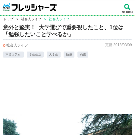
トップ
>
社会人ライフ
>
社会人ライフ
意外と堅実！ 大学選びで重要視したこと、1位は
「勉強したいこと学べるか」
更新:2018/03/09
社会人ライフ
本音コラム.
学生生活
大学生
勉強
両親