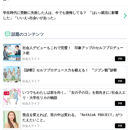
学生時代に受験に失敗した人は、今でも後悔してる？ 「はい→就活に影響
した」「いいえ→出会いがあった」
話題のコンテンツ
社会人デビューもこれで完璧！ 印象アップのセルフプロデュー
ス術
社会人ライフ
PR
【診断】セルフプロデュース力を鍛える！ “ジブン観”診断
社会人ライフ
PR
いつでもわたしは前を向く。「女の子の日」を前向きに♪社会人エ
リ・大学生リカの物語
社会人ライフ
PR
視点を変えれば、世の中は変わる。「Rethink PROJECT」がつ
たえたいこと。
社会人ライフ
PR