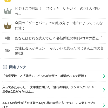
ビジネスで頻出！ 「頂く」と「いただく」の正しい使い
分...
全国の「グーとパー」での組み分け、地方によってこんな
に違う
4位
あなたはどれを読んでた？ 各新聞社の朝刊4コマの歴史「...
女性社会人がキュン！ かわいいと思ったおじさん上司の言
5位
動8選
関連リンク
「大学受験」と「就活」、どっちが大変？ 就活が70％で圧勝！
入ってみたかった！ 大学生に聞いた「憧れの学部」ランキングTop10！
圧倒的1位だったのは……
33.5％の学生が「やり直せるなら他の大学に入りたい」。人気トップ4
は？