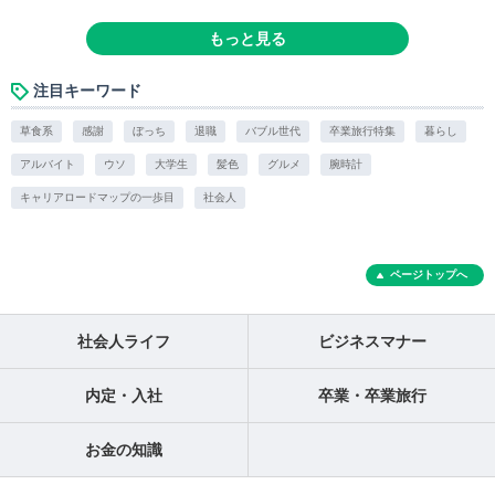
もっと見る
注目キーワード
草食系
感謝
ぼっち
退職
バブル世代
卒業旅行特集
暮らし
アルバイト
ウソ
大学生
髪色
グルメ
腕時計
キャリアロードマップの一歩目
社会人
ページトップへ
社会人ライフ
ビジネスマナー
内定・入社
卒業・卒業旅行
お金の知識