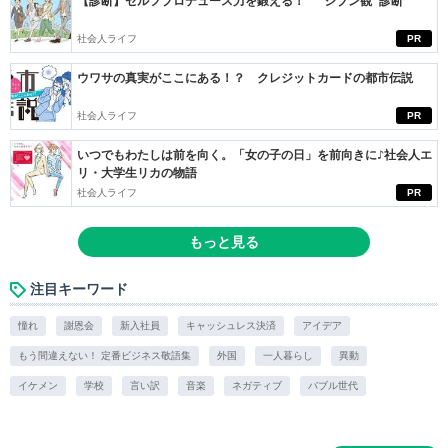
【診断】セルフプロデュース力を鍛える！ “ジブン観”診断
社会人ライフ
PR
ウワサの真実がここにある！？ クレジットカードの都市伝説
社会人ライフ
PR
いつでもわたしは前を向く。「女の子の日」を前向きに♪社会人エ
リ・大学生リカの物語
社会人ライフ
PR
もっと見る
注目キーワード
憧れ
謝恩会
新入社員
キャッシュレス決済
アイデア
もう間違えない！ 定番ビジネス敬語集
外国
一人暮らし
異動
イケメン
学校
言い訳
音楽
ネガティブ
バブル世代