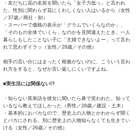
・友だちに花の名前を聞いたら「女子力低っ」と言われ
た。性別に関わらず花にくわしくない人はいるから（女性
／37歳／商社・卸）
・スーパーで価格の表示が「グラムでいくらなのか」、
「そのもの全体でいくら」なのかを見間違えたとき。一人
暮らしもしたことない子に「主婦できないよー」って言わ
れて思わずイラッ（女性／28歳／その他）
相手の言い分にはまったく根拠がないのに、こういう言わ
れ方をすると、なぜか言い返しにくいですよね。
■実生活には関係ない!?
・知らない英単語を彼女に聞いたら鼻で笑われた。知って
いるなら教えてほしかった（男性／28歳／建設・土木）
・基本的におバカなので、歴史上の人物とかわからず聞く
とバカにされる。別に歴史上の人物知らなくても生きてい
ける（女性／26歳／その他）