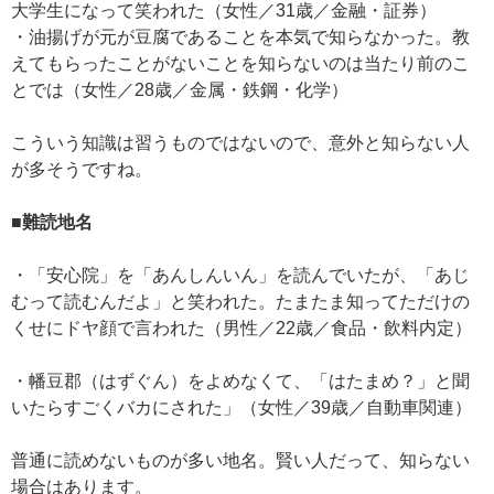
大学生になって笑われた（女性／31歳／金融・証券）
・油揚げが元が豆腐であることを本気で知らなかった。教
えてもらったことがないことを知らないのは当たり前のこ
とでは（女性／28歳／金属・鉄鋼・化学）
こういう知識は習うものではないので、意外と知らない人
が多そうですね。
■難読地名
・「安心院」を「あんしんいん」を読んでいたが、「あじ
むって読むんだよ」と笑われた。たまたま知ってただけの
くせにドヤ顔で言われた（男性／22歳／食品・飲料内定）
・幡豆郡（はずぐん）をよめなくて、「はたまめ？」と聞
いたらすごくバカにされた」（女性／39歳／自動車関連）
普通に読めないものが多い地名。賢い人だって、知らない
場合はあります。