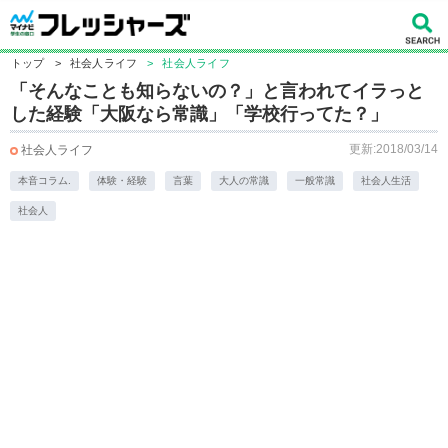
トップ
>
社会人ライフ
>
社会人ライフ
「そんなことも知らないの？」と言われてイラっと
した経験「大阪なら常識」「学校行ってた？」
更新:2018/03/14
社会人ライフ
本音コラム.
体験・経験
言葉
大人の常識
一般常識
社会人生活
社会人