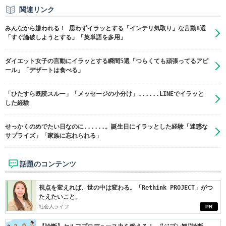
関連リンク
みんなから嫌われる！ 思わずイラッとする「インテリ気取り」な言動8選
「すぐ論破しようとする」「英単語を多用」
ダイエット女子の言動にイラッとする瞬間5選「つらくても頑張ってるアピ
ール」「デザートは食べる」
「ひたすら既読スルー」「メッセージの小分け」......LINEでイラッと
した経験
せっかくのめでたい日なのに......。誕生日にイラッとした経験「迷惑な
サプライズ」「家族に忘れられる」
話題のコンテンツ
視点を変えれば、世の中は変わる。「Rethink PROJECT」がつ
たえたいこと。
社会人ライフ
PR