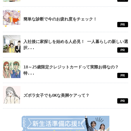
簡単な診断で今のお疲れ度をチェック！
PR
入社後に家探しを始める人必見！ 一人暮らしの新しい選
択...
PR
18～25歳限定クレジットカードって実際お得なの？
特...
PR
ズボラ女子でもOKな美脚ケアって？
PR