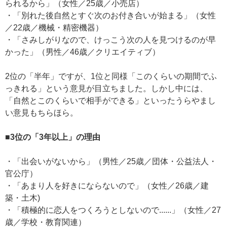
られるから」（女性／25歳／小売店）
・「別れた後自然とすぐ次のお付き合いが始まる」（女性
／22歳／機械・精密機器）
・「さみしがりなので、けっこう次の人を見つけるのが早
かった」（男性／46歳／クリエイティブ）
2位の「半年」ですが、1位と同様「このくらいの期間でふ
っきれる」という意見が目立ちました。しかし中には、
「自然とこのくらいで相手ができる」といったうらやまし
い意見もちらほら。
■3位の「3年以上」の理由
・「出会いがないから」（男性／25歳／団体・公益法人・
官公庁）
・「あまり人を好きにならないので」（女性／26歳／建
築・土木)
・「積極的に恋人をつくろうとしないので......」（女性／27
歳／学校・教育関連）