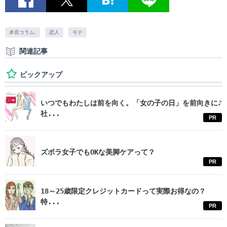
本音コラム.
恋人
モテ
関連記事
ピックアップ
いつでもわたしは前を向く。「女の子の日」を前向きに♪
社...
PR
ズボラ女子でもOKな美脚ケアって？
PR
18～25歳限定クレジットカードって実際お得なの？
特...
PR