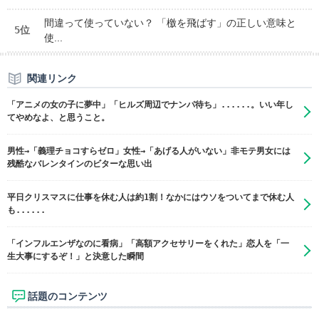
間違って使っていない？ 「檄を飛ばす」の正しい意味と
5位
使...
関連リンク
「アニメの女の子に夢中」「ヒルズ周辺でナンパ待ち」......。いい年し
てやめなよ、と思うこと。
男性→「義理チョコすらゼロ」女性→「あげる人がいない」非モテ男女には
残酷なバレンタインのビターな思い出
平日クリスマスに仕事を休む人は約1割！なかにはウソをついてまで休む人
も......
「インフルエンザなのに看病」「高額アクセサリーをくれた」恋人を「一
生大事にするぞ！」と決意した瞬間
話題のコンテンツ