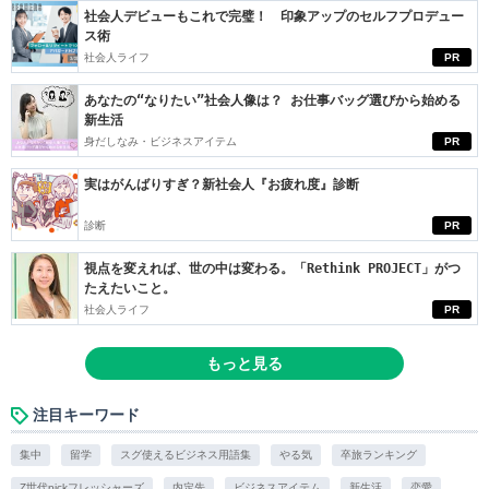
社会人デビューもこれで完璧！ 印象アップのセルフプロデュー
ス術
社会人ライフ
PR
あなたの“なりたい”社会人像は？ お仕事バッグ選びから始める
新生活
身だしなみ・ビジネスアイテム
PR
実はがんばりすぎ？新社会人『お疲れ度』診断
診断
PR
視点を変えれば、世の中は変わる。「Rethink PROJECT」がつ
たえたいこと。
社会人ライフ
PR
もっと見る
注目キーワード
集中
留学
スグ使えるビジネス用語集
やる気
卒旅ランキング
Z世代pickフレッシャーズ
内定先
ビジネスアイテム
新生活
恋愛