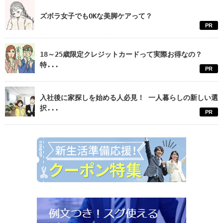
ズボラ女子でもOKな美脚ケアって？
PR
18～25歳限定クレジットカードって実際お得なの？
特...
PR
入社後に家探しを始める人必見！ 一人暮らしの新しい選
択...
PR