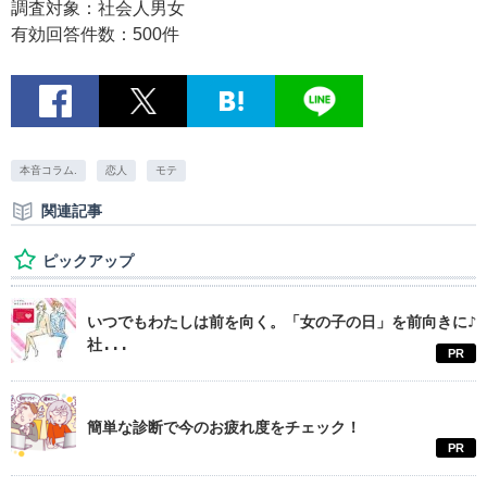
調査対象：社会人男女
有効回答件数：500件
本音コラム.
恋人
モテ
関連記事
ピックアップ
いつでもわたしは前を向く。「女の子の日」を前向きに♪
社...
PR
簡単な診断で今のお疲れ度をチェック！
PR