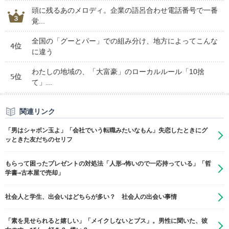
頭に残るあのメロディ。企業の語呂合わせ電話番号で一番
覚...
全国の「グーとパー」での組み分け、地方によってこんな
4位
に違う
わたしの地域の、「大富豪」のローカルルール「10捨
5位
て」...
関連リンク
「男はシャボン玉よ」「会社でいう転職みたいなもん」失恋したときにグ
ッときた友だちのセリフ
もらって困ったプレゼントの対処法「人形→怖いので一応持っている」「哲
学書→古本屋で売却」
社会人と学生、出会いはどちらが多い？ 社会人の出会い事情
「素を見せられると嬉しい」「メイクしないとブス」。男性に聞いた、彼