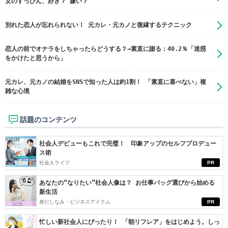
女のすっぴん、好き？ 嫌い？
別れた恋人が忘れられない！ 元カレ・元カノと復縁するテクニック
恋人の前でオナラをしちゃったらどうする？→素直に謝る：40.2％「迷惑
をかけたと思うから」
元カレ、元カノの結婚をSNSで知った人は約1割！ 「素直に喜べない」複
雑な心境
話題のコンテンツ
社会人デビューもこれで完璧！ 印象アップのセルフプロデュー
ス術
社会人ライフ
PR
あなたの“なりたい”社会人像は？ お仕事バッグ選びから始める
新生活
身だしなみ・ビジネスアイテム
PR
忙しい新社会人にぴったり！ 「朝リフレア」をはじめよう。しっ