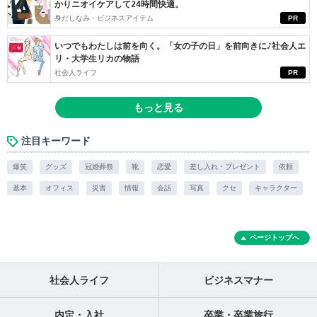
かりニオイケアして24時間快適。
身だしなみ・ビジネスアイテム
PR
いつでもわたしは前を向く。「女の子の日」を前向きに♪社会人エ
リ・大学生リカの物語
社会人ライフ
PR
もっと見る
注目キーワード
爆笑
グッズ
冠婚葬祭
靴
恋愛
差し入れ・プレゼント
依頼
基本
オフィス
災害
情報
会話
写真
クセ
キャラクター
ページトップへ
社会人ライフ
ビジネスマナー
内定・入社
卒業・卒業旅行