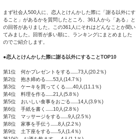
まず社会人500人に、恋人とけんかした際に「謝る以外にす
ること」があるかを質問したところ、361人から「ある」と
の回答がありました。この361人にそれはどんなことか聞い
てみました。回答が多い順に、ランキングにまとめました
のでご紹介します。
●恋人とけんかした際に謝る以外にすることTOP10
第1位 何かプレゼントをする......73人(20.2％)
第2位 抱き締める......53人(14.7％)
第3位 ケーキを買ってくる......40人(11.1％)
第4位 料理を作る......21人(5.8％)
第5位 おいしい食事をおごる......14人(3.9％)
第6位 手紙を書く......10人(2.8％)
第7位 マッサージをする......9人(2.5％)
第8位 家事を手伝う......8人(2.2％)
第9位 土下座をする......5人(1.4％)
第10位 お酒を飲ます......4人(1.1％)