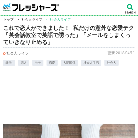
トップ
>
社会人ライフ
>
社会人ライフ
これで恋人ができました！ 私だけの意外な恋愛テク
「英会話教室で英語で誘った」「メールをしまくっ
ていきなり止める」
更新:2018/04/11
社会人ライフ
雑学.
恋人
モテ
恋愛
人間関係
社会人生活
社会人