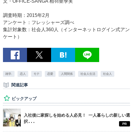
文・OFFICE-SANGA 相羽亜季実
調査時期：2015年2月
アンケート：フレッシャーズ調べ
集計対象数：社会人360人（インターネットログイン式アン
ケート）
雑学.
恋人
モテ
恋愛
人間関係
社会人生活
社会人
関連記事
ピックアップ
入社後に家探しを始める人必見！ 一人暮らしの新しい選
択...
PR