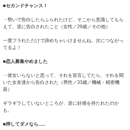
■セカンドチャンス！
・勢いで告白したらふられたけど、そこから意識してもら
えて、逆に告白されたこと（女性／29歳／その他）
一度フラれただけで諦めちゃいけませんね。次につながっ
てるよ！
■恋人募集やめました
・彼女いらないと思って、それを宣言してたら、それを聞
いた女友達から告白された（男性／33歳／機械・精密機
器）
ギラギラしていないところが、逆に好感を持たれたのか
も。
■押してダメなら......