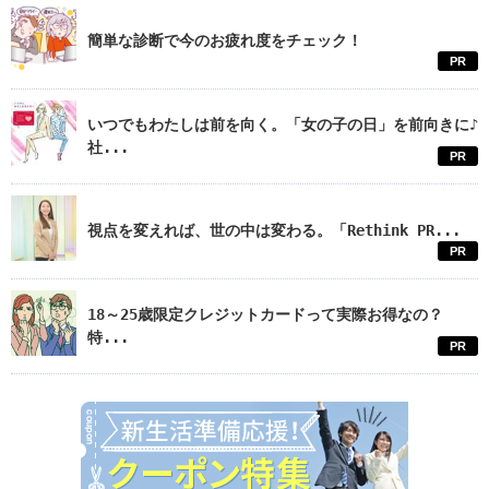
簡単な診断で今のお疲れ度をチェック！
PR
いつでもわたしは前を向く。「女の子の日」を前向きに♪
社...
PR
視点を変えれば、世の中は変わる。「Rethink PR...
PR
18～25歳限定クレジットカードって実際お得なの？
特...
PR