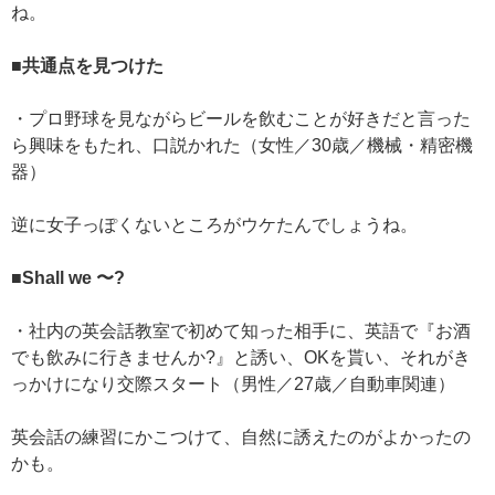
ね。
■共通点を見つけた
・プロ野球を見ながらビールを飲むことが好きだと言った
ら興味をもたれ、口説かれた（女性／30歳／機械・精密機
器）
逆に女子っぽくないところがウケたんでしょうね。
■Shall we 〜?
・社内の英会話教室で初めて知った相手に、英語で『お酒
でも飲みに行きませんか?』と誘い、OKを貰い、それがき
っかけになり交際スタート（男性／27歳／自動車関連）
英会話の練習にかこつけて、自然に誘えたのがよかったの
かも。