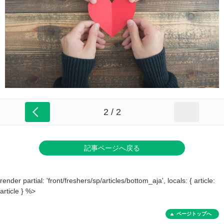
2 / 2
記事ページへ戻る
render partial: 'front/freshers/sp/articles/bottom_aja', locals: { article:
article } %>
ページトップへ