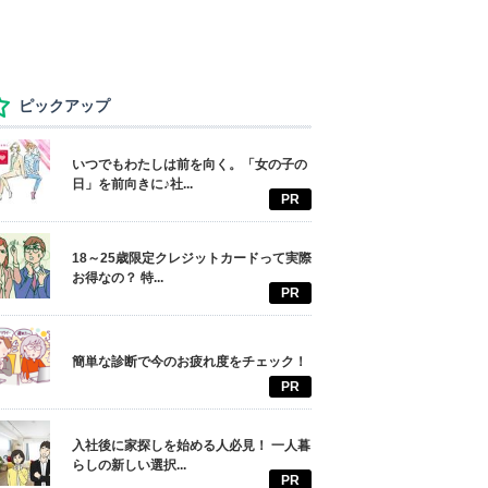
ピックアップ
いつでもわたしは前を向く。「女の子の
日」を前向きに♪社...
PR
18～25歳限定クレジットカードって実際
お得なの？ 特...
PR
簡単な診断で今のお疲れ度をチェック！
PR
入社後に家探しを始める人必見！ 一人暮
らしの新しい選択...
PR