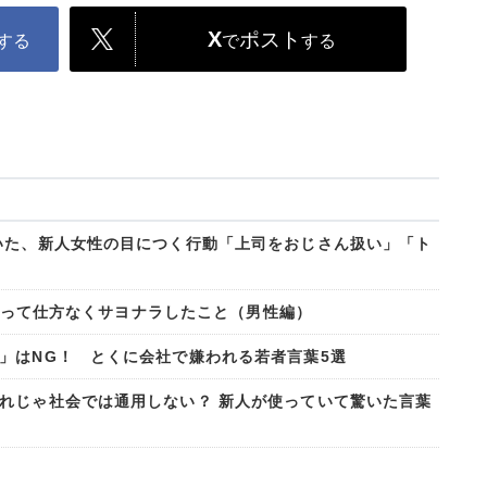
X
ポスト
する
で
する
いた、新人女性の目につく行動「上司をおじさん扱い」「ト
人になって仕方なくサヨナラしたこと（男性編）
」はNG！ とくに会社で嫌われる若者言葉5選
れじゃ社会では通用しない？ 新人が使っていて驚いた言葉