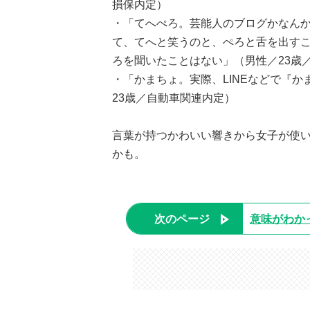
損保内定）
・「てへぺろ。芸能人のブログかなん
て、てへと笑うのと、ぺろと舌を出す
ろを聞いたことはない」（男性／23歳
・「かまちょ。実際、LINEなどで『
23歳／自動車関連内定）
言葉が持つかわいい響きから女子が使
かも。
次のページ
意味がわか