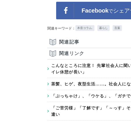
Facebook
シェア
で
関連キーワード：
本音コラム.
暮らし
言葉
関連記事
関連リンク
こんなところに注意！ 先輩社会人に聞
イレ休憩が長い」
茶髪、ヒゲ、夜型生活......。社会
「ぶっちゃけ」、「ウケる」、「ガチで
「ご苦労様」「了解です」「～っす」そ
遣い