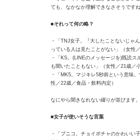
ても、なかなか理解できなさそうです
■それって何の略？
・「TNJ女子。『大したことないじゃ
っている人は見たことがない」（女性／
・「KS。(LINEのメッセージを)既
も聞いたこともない」（女性／21歳／
・「MK5。マジキレ5秒前という意味
性／22歳／食品・飲料内定）
なにやら聞きなれない綴りが並びます
■女子が使いそうな言葉
・「プニコ。チョイポチャのかわいい子