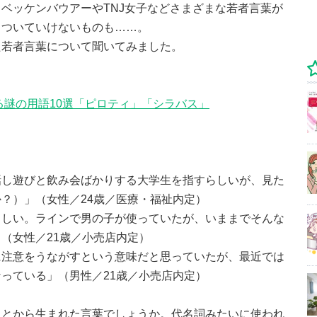
ベッケンバウアーやTNJ女子などさまざまな若者言葉が
らついていけないものも……。
た若者言葉について聞いてみました。
る謎の用語10選「ピロティ」「シラバス」
話し遊びと飲み会ばかりする大学生を指すらしいが、見た
？）」（女性／24歳／医療・福祉内定）
らしい。ラインで男の子が使っていたが、いままでそんな
（女性／21歳／小売店内定）
に注意をうながすという意味だと思っていたが、最近では
っている」（男性／21歳／小売店内定）
ことから生まれた言葉でしょうか。代名詞みたいに使われ