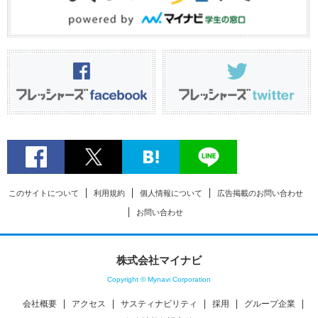
このサイトについて
利用規約
個人情報について
広告掲載のお問い合わせ
お問い合わせ
株式会社マイナビ
Copyright © Mynavi Corporation
会社概要
アクセス
サスティナビリティ
採用
グループ企業