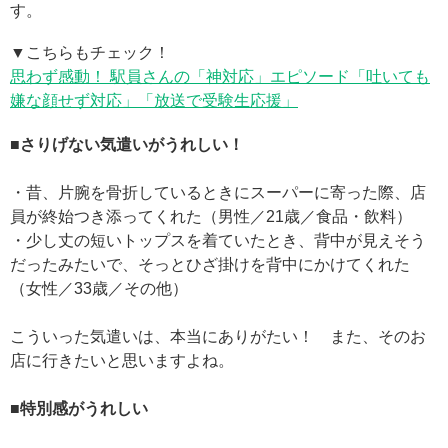
す。
▼こちらもチェック！
思わず感動！ 駅員さんの「神対応」エピソード「吐いても
嫌な顔せず対応」「放送で受験生応援」
■さりげない気遣いがうれしい！
・昔、片腕を骨折しているときにスーパーに寄った際、店
員が終始つき添ってくれた（男性／21歳／食品・飲料）
・少し丈の短いトップスを着ていたとき、背中が見えそう
だったみたいで、そっとひざ掛けを背中にかけてくれた
（女性／33歳／その他）
こういった気遣いは、本当にありがたい！ また、そのお
店に行きたいと思いますよね。
■特別感がうれしい