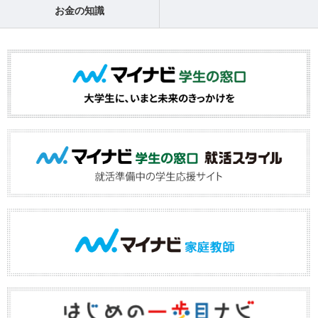
お金の知識