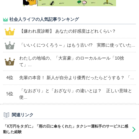
社会人ライフの人気記事ランキング
【嫌われ度診断】 あなたの好感度はどれくらい？
「いいくにつくろう～」はもう古い!? 実際に使っていた...
わたしの地域の、「大富豪」のローカルルール「10捨
て」...
4位
先輩の本音！ 新人が自分より優秀だったらどうする？ 「...
「なおざり」と「おざなり」の違いとは？ 正しい意味と
5位
使...
関連リンク
「8万円をタダに」「雨の日に傘をくれた」タクシー運転手のサービスに感
動した経験