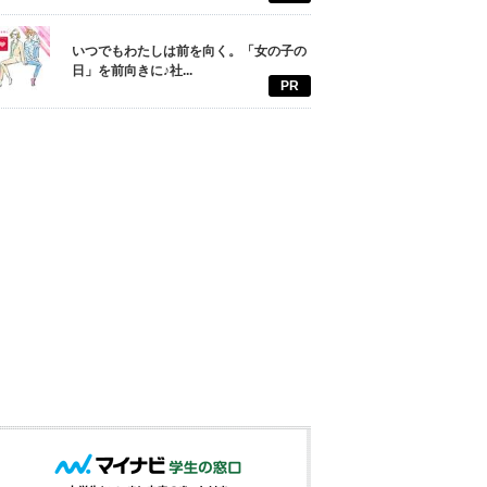
いつでもわたしは前を向く。「女の子の
日」を前向きに♪社...
PR