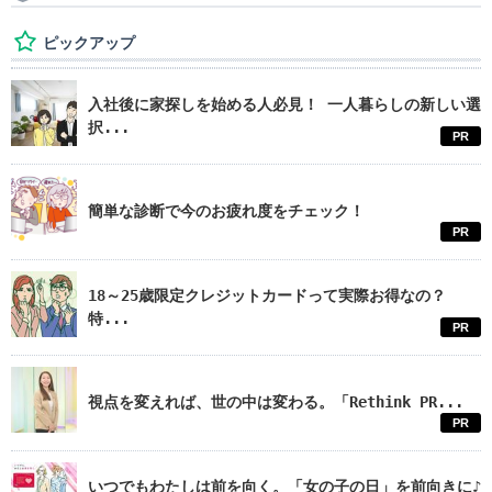
ピックアップ
入社後に家探しを始める人必見！ 一人暮らしの新しい選
択...
PR
簡単な診断で今のお疲れ度をチェック！
PR
18～25歳限定クレジットカードって実際お得なの？
特...
PR
視点を変えれば、世の中は変わる。「Rethink PR...
PR
いつでもわたしは前を向く。「女の子の日」を前向きに♪