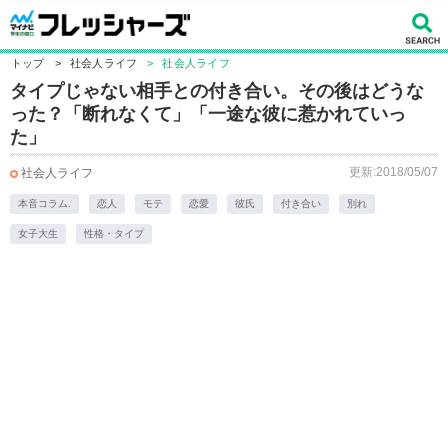
トップ
>
社会人ライフ
>
社会人ライフ
タイプじゃない相手との付き合い。その後はどうな
った？「断れなくて」「一途な彼に惹かれていっ
た」
更新:2018/05/07
社会人ライフ
本音コラム.
恋人
モテ
恋愛
彼氏
付き合い
別れ
女子大生
性格・タイプ