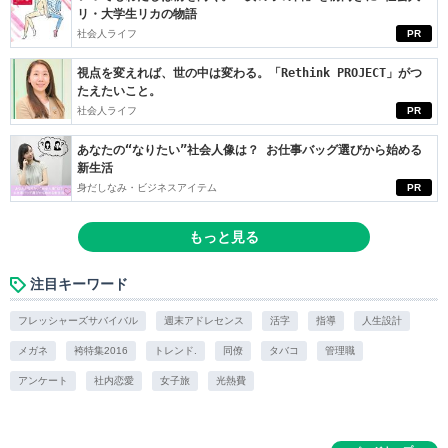
リ・大学生リカの物語
社会人ライフ
PR
視点を変えれば、世の中は変わる。「Rethink PROJECT」がつ
たえたいこと。
社会人ライフ
PR
あなたの“なりたい”社会人像は？ お仕事バッグ選びから始める
新生活
身だしなみ・ビジネスアイテム
PR
もっと見る
注目キーワード
フレッシャーズサバイバル
週末アドレセンス
活字
指導
人生設計
メガネ
袴特集2016
トレンド.
同僚
タバコ
管理職
アンケート
社内恋愛
女子旅
光熱費