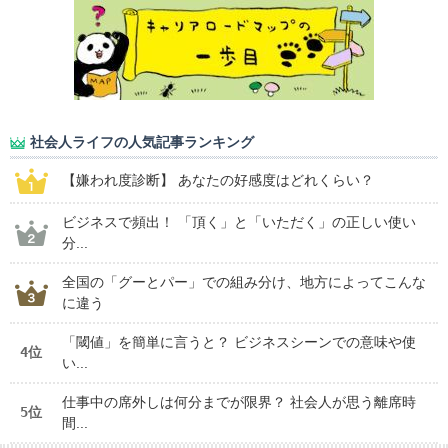
社会人ライフの人気記事ランキング
【嫌われ度診断】 あなたの好感度はどれくらい？
ビジネスで頻出！ 「頂く」と「いただく」の正しい使い
分...
全国の「グーとパー」での組み分け、地方によってこんな
に違う
「閾値」を簡単に言うと？ ビジネスシーンでの意味や使
4位
い...
仕事中の席外しは何分までが限界？ 社会人が思う離席時
5位
間...