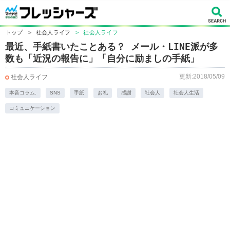
トップ
>
社会人ライフ
>
社会人ライフ
最近、手紙書いたことある？ メール・LINE派が多
数も「近況の報告に」「自分に励ましの手紙」
更新:2018/05/09
社会人ライフ
本音コラム.
SNS
手紙
お礼
感謝
社会人
社会人生活
コミュニケーション