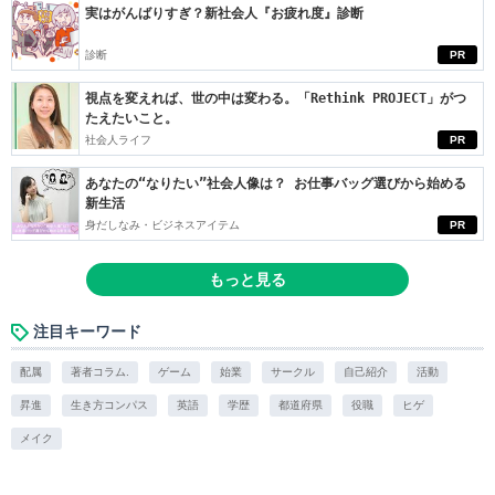
実はがんばりすぎ？新社会人『お疲れ度』診断
診断
PR
視点を変えれば、世の中は変わる。「Rethink PROJECT」がつ
たえたいこと。
社会人ライフ
PR
あなたの“なりたい”社会人像は？ お仕事バッグ選びから始める
新生活
身だしなみ・ビジネスアイテム
PR
もっと見る
注目キーワード
配属
著者コラム.
ゲーム
始業
サークル
自己紹介
活動
昇進
生き方コンパス
英語
学歴
都道府県
役職
ヒゲ
メイク