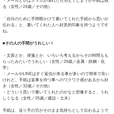
・メールとかはスマホが壊れたら消えてしまうが手紙は残
る（女性／24歳／その他）
「自分のために手間暇かけて書いてくれた手紙から思いが
伝わる」と、書いてくれた人へ好意的印象を持つようです
ね。
■その人の手間がうれしい！
・文面とか、便箋とか、いろいろ考えるからその時間もも
らったみたいでうれしい（女性／29歳／金属・鉄鋼・化
学）
・メールやLINEはすぐ返信が来る事が多いので簡単で良い
けれど、手紙は返事を待つ事へのワクワク感があるから好
き（女性／32歳／その他）
・どういう思いで書いてくれたのかなと想像すると、うれ
しくなる（女性／35歳／建設・土木）
手紙は、送り手の労がそのまま気持ちとして伝わるようで