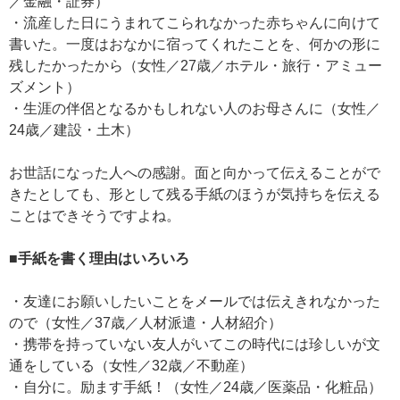
／金融・証券）
・流産した日にうまれてこられなかった赤ちゃんに向けて
書いた。一度はおなかに宿ってくれたことを、何かの形に
残したかったから（女性／27歳／ホテル・旅行・アミュー
ズメント）
・生涯の伴侶となるかもしれない人のお母さんに（女性／
24歳／建設・土木）
お世話になった人への感謝。面と向かって伝えることがで
きたとしても、形として残る手紙のほうが気持ちを伝える
ことはできそうですよね。
■手紙を書く理由はいろいろ
・友達にお願いしたいことをメールでは伝えきれなかった
ので（女性／37歳／人材派遣・人材紹介）
・携帯を持っていない友人がいてこの時代には珍しいが文
通をしている（女性／32歳／不動産）
・自分に。励ます手紙！（女性／24歳／医薬品・化粧品）