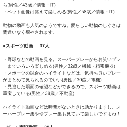
ら(男性／43歳／情報・IT)
・ペット画像は笑えて楽しめる(男性／58歳／情報・IT)
動物の動画も人気のようですね。愛らしい動物のしぐさは
間違いなく癒やされます。
●スポーツ動画......37人
・野球などの動画を見る。スーパープレーからお笑いプレ
ーまでいろいろ楽しめる(男性／32歳／機械・精密機器)
・スポーツの試合のハイライトなどは、気持ち良いプレー
がまとめて見られるのでいい(男性／30歳／電機)
・見逃した場面の確認などができるので、スポーツ動画は
重宝している(男性／38歳／不動産)
ハイライト動画などは時間がないときは助かりますし、ス
ーパープレー集や珍プレー集も見ていて楽しいですよね！