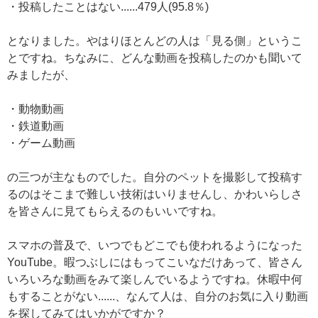
・投稿したことはない......479人(95.8％)
となりました。やはりほとんどの人は「見る側」というこ
とですね。ちなみに、どんな動画を投稿したのかも聞いて
みましたが、
・動物動画
・鉄道動画
・ゲーム動画
の三つが主なものでした。自分のペットを撮影して投稿す
るのはそこまで難しい技術はいりませんし、かわいらしさ
を皆さんに見てもらえるのもいいですね。
スマホの普及で、いつでもどこでも使われるようになった
YouTube。暇つぶしにはもってこいなだけあって、皆さん
いろいろな動画をみて楽しんでいるようですね。休暇中何
もすることがない......、なんて人は、自分のお気に入り動画
を探してみてはいかがですか？