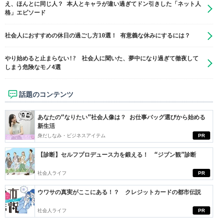
え、ほんとに同じ人？ 本人とキャラが違い過ぎてドン引きした「ネット人
格」エピソード
社会人におすすめの休日の過ごし方10選！ 有意義な休みにするには？
やり始めると止まらない!? 社会人に聞いた、夢中になり過ぎて徹夜して
しまう危険なモノ4選
話題のコンテンツ
あなたの“なりたい”社会人像は？ お仕事バッグ選びから始める
新生活
身だしなみ・ビジネスアイテム
PR
【診断】セルフプロデュース力を鍛える！ “ジブン観”診断
社会人ライフ
PR
ウワサの真実がここにある！？ クレジットカードの都市伝説
社会人ライフ
PR