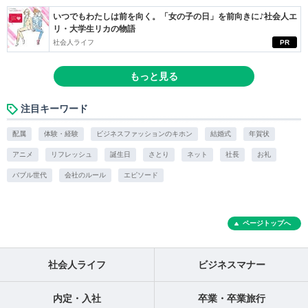
いつでもわたしは前を向く。「女の子の日」を前向きに♪社会人エ
リ・大学生リカの物語
社会人ライフ
PR
もっと見る
注目キーワード
配属
体験・経験
ビジネスファッションのキホン
結婚式
年賀状
アニメ
リフレッシュ
誕生日
さとり
ネット
社長
お礼
バブル世代
会社のルール
エピソード
ページトップへ
社会人ライフ
ビジネスマナー
内定・入社
卒業・卒業旅行