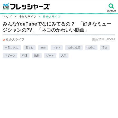
トップ
>
社会人ライフ
>
社会人ライフ
みんなYouTubeでなにみてるの？ 「好きなミュー
ジシャンのPV」「ネコのかわいい動画」
更新:2018/05/14
社会人ライフ
本音コラム.
暮らし
SNS
ネット
社会人生活
社会人
音楽
スポーツ
料理
動物
ゲーム
人気