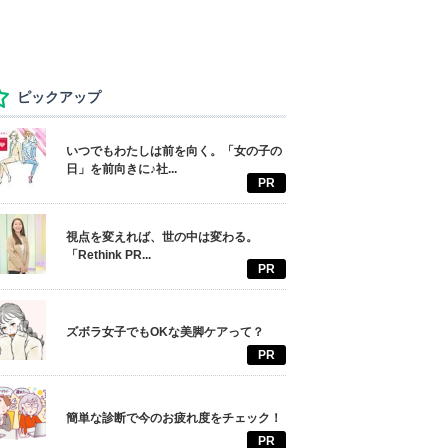
ピックアップ
いつでもわたしは前を向く。「女の子の
日」を前向きに♪社...
PR
視点を変えれば、世の中は変わる。
「Rethink PR...
PR
ズボラ女子でもOKな美脚ケアって？
PR
簡単な診断で今のお疲れ度をチェック！
PR