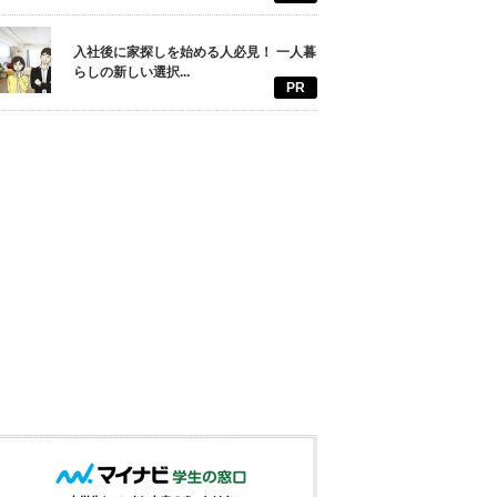
入社後に家探しを始める人必見！ 一人暮
らしの新しい選択...
PR