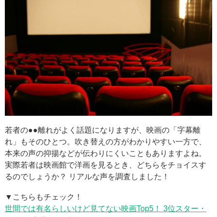
若者の●●離れがよく話題になりますが、映画の「字幕離
れ」もそのひとつ。吹き替えの方がわかりやすい一方で、
本来の声の抑揚などが伝わりにくいこともありますよね。
実際若者は映画館で洋画を見るとき、どちらをチョイスす
るのでしょうか？ リアルな声を調査しました！
▼こちらもチェック！
世間では有名らしいけど見てない映画Top5！ 3位スター・