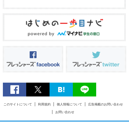
このサイトについて
利用規約
個人情報について
広告掲載のお問い合わせ
お問い合わせ