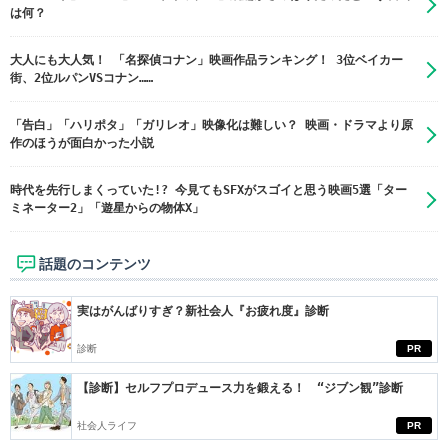
は何？
大人にも大人気！ 「名探偵コナン」映画作品ランキング！ 3位ベイカー
街、2位ルパンVSコナン……
「告白」「ハリポタ」「ガリレオ」映像化は難しい？ 映画・ドラマより原
作のほうが面白かった小説
時代を先行しまくっていた!? 今見てもSFXがスゴイと思う映画5選「ター
ミネーター2」「遊星からの物体X」
話題のコンテンツ
実はがんばりすぎ？新社会人『お疲れ度』診断
診断
PR
【診断】セルフプロデュース力を鍛える！ “ジブン観”診断
社会人ライフ
PR