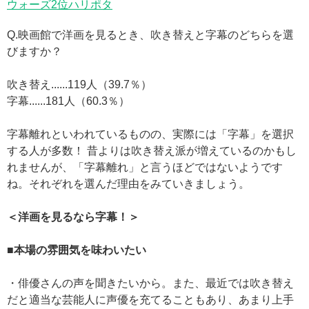
ウォーズ2位ハリポタ
Q.映画館で洋画を見るとき、吹き替えと字幕のどちらを選
びますか？
吹き替え......119人（39.7％）
字幕......181人（60.3％）
字幕離れといわれているものの、実際には「字幕」を選択
する人が多数！ 昔よりは吹き替え派が増えているのかもし
れませんが、「字幕離れ」と言うほどではないようです
ね。それぞれを選んだ理由をみていきましょう。
＜洋画を見るなら字幕！＞
■本場の雰囲気を味わいたい
・俳優さんの声を聞きたいから。また、最近では吹き替え
だと適当な芸能人に声優を充てることもあり、あまり上手