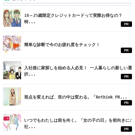
18～25歳限定クレジットカードって実際お得なの？
特...
PR
簡単な診断で今のお疲れ度をチェック！
PR
入社後に家探しを始める人必見！ 一人暮らしの新しい選
択...
PR
視点を変えれば、世の中は変わる。「Rethink PR...
PR
いつでもわたしは前を向く。「女の子の日」を前向きに♪
社...
PR