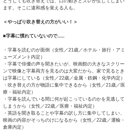
どうしても吹き替えでは、口の動きとズレが生じてしまい
ます。そこに違和感を覚える人も。
＜やっぱり吹き替えの方がいい！＞
■字幕に慣れていないので......
・字幕を読むのが面倒（女性／21歳／ホテル・旅行・アミ
ューズメント内定）
・字幕で俳優の声を聞きたいが、映画館の大きなスクリー
ンで映像と字幕両方を見るのは大変だから。家で見るとき
は字幕にしている（女性／22歳／金属・鉄鋼・化学内定）
・吹き替えの方が物語に集中できるから（女性／21歳／医
療・福祉内定）
・字幕を読んでいる間に何が起こっているのかを見逃して
しまうから（女性／22歳／医療・福祉内定）
・英語を聞き取ることや字幕の訳し方に集中してしまい、
映画の内容がそっちのけになるから（女性／22歳／運輸・
倉庫内定）