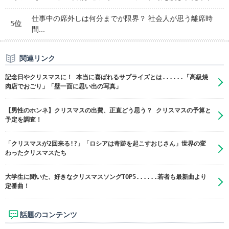
仕事中の席外しは何分までが限界？ 社会人が思う離席時
5位
間...
関連リンク
記念日やクリスマスに！ 本当に喜ばれるサプライズとは......「高級焼
肉店でおごり」「壁一面に思い出の写真」
【男性のホンネ】クリスマスの出費、正直どう思う？ クリスマスの予算と
予定を調査！
「クリスマスが2回来る!?」「ロシアは奇跡を起こすおじさん」世界の変
わったクリスマスたち
大学生に聞いた、好きなクリスマスソングTOP5......若者も最新曲より
定番曲！
話題のコンテンツ