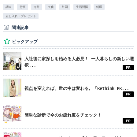
調査
行事
海外
文化
外国
生活習慣
料理
差し入れ・プレゼント
関連記事
ピックアップ
入社後に家探しを始める人必見！ 一人暮らしの新しい選
択...
PR
視点を変えれば、世の中は変わる。「Rethink PR...
PR
簡単な診断で今のお疲れ度をチェック！
PR