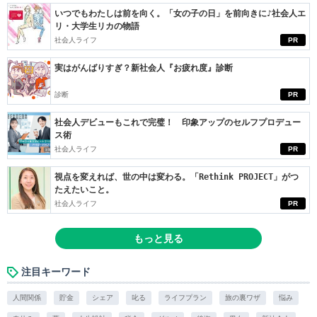
いつでもわたしは前を向く。「女の子の日」を前向きに♪社会人エ
リ・大学生リカの物語
社会人ライフ
PR
実はがんばりすぎ？新社会人『お疲れ度』診断
診断
PR
社会人デビューもこれで完璧！ 印象アップのセルフプロデュー
ス術
社会人ライフ
PR
視点を変えれば、世の中は変わる。「Rethink PROJECT」がつ
たえたいこと。
社会人ライフ
PR
もっと見る
注目キーワード
人間関係
貯金
シェア
叱る
ライフプラン
旅の裏ワザ
悩み