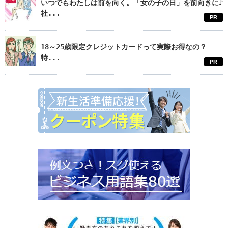
いつでもわたしは前を向く。「女の子の日」を前向きに♪
社...
PR
18～25歳限定クレジットカードって実際お得なの？
特...
PR