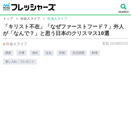
トップ
>
社会人ライフ
>
社会人ライフ
「キリスト不在」「なぜファーストフード？」外人
が「なんで？」と思う日本のクリスマス10選
更新:2018/05/15
社会人ライフ
調査
行事
海外
文化
外国
生活習慣
料理
差し入れ・プレゼント