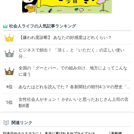
社会人ライフの人気記事ランキング
【嫌われ度診断】 あなたの好感度はどれくらい？
ビジネスで頻出！ 「頂く」と「いただく」の正しい使い
分...
全国の「グーとパー」での組み分け、地方によってこんな
に違う
4位
あなたはどれを読んでた？ 各新聞社の朝刊4コマの歴史「...
女性社会人がキュン！ かわいいと思ったおじさん上司の言
5位
動8選
関連リンク
記念日やクリスマスに！ 本当に喜ばれるサプライズとは......「高級焼