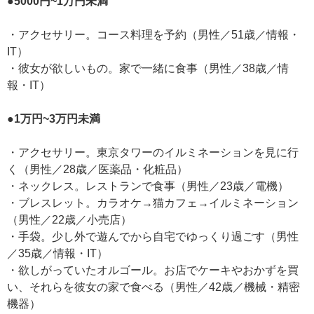
●5000円~1万円未満
・アクセサリー。コース料理を予約（男性／51歳／情報・
IT）
・彼女が欲しいもの。家で一緒に食事（男性／38歳／情
報・IT）
●1万円~3万円未満
・アクセサリー。東京タワーのイルミネーションを見に行
く（男性／28歳／医薬品・化粧品）
・ネックレス。レストランで食事（男性／23歳／電機）
・ブレスレット。カラオケ→猫カフェ→イルミネーション
（男性／22歳／小売店）
・手袋。少し外で遊んでから自宅でゆっくり過ごす（男性
／35歳／情報・IT）
・欲しがっていたオルゴール。お店でケーキやおかずを買
い、それらを彼女の家で食べる（男性／42歳／機械・精密
機器）