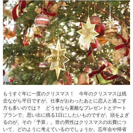
もうすぐ年に一度のクリスマス！ 今年のクリスマスは残
念ながら平日ですが、仕事がおわったあとに恋人と過ごす
方も多いのでは？ どうせなら素敵なプレゼントとデート
プランで、思い出に残る1日にしたいものですが、頭をよぎ
るのが、その「予算」。世の男性はクリスマスの出費につ
いて、どのように考えているのでしょうか。忘年会や帰省