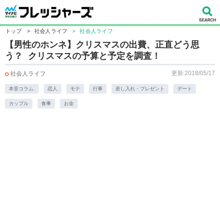
トップ
>
社会人ライフ
>
社会人ライフ
【男性のホンネ】クリスマスの出費、正直どう思
う？ クリスマスの予算と予定を調査！
更新:2018/05/17
社会人ライフ
本音コラム.
恋人
モテ
行事
差し入れ・プレゼント
デート
カップル
食事
お金