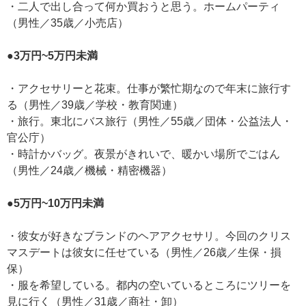
・二人で出し合って何か買おうと思う。ホームパーティ
（男性／35歳／小売店）
●3万円~5万円未満
・アクセサリーと花束。仕事が繁忙期なので年末に旅行す
る（男性／39歳／学校・教育関連）
・旅行。東北にバス旅行（男性／55歳／団体・公益法人・
官公庁）
・時計かバッグ。夜景がきれいで、暖かい場所でごはん
（男性／24歳／機械・精密機器）
●5万円~10万円未満
・彼女が好きなブランドのヘアアクセサリ。今回のクリス
マスデートは彼女に任せている（男性／26歳／生保・損
保）
・服を希望している。都内の空いているところにツリーを
見に行く（男性／31歳／商社・卸）