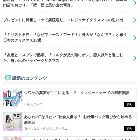
肉店でおごり」「壁一面に思い出の写真」
プレゼントに興奮しコケて病院送り。コレジャナイクリスマスの思い出
「キリスト不在」「なぜファーストフード？」外人が「なんで？」と思う
日本のクリスマス10選
「友達とコスプレで熱唱」「コルクが父の頭にポン」恋人以外と過ごし
た、思い出のハッピークリスマス
話題のコンテンツ
ウワサの真実がここにある！？ クレジットカードの都市伝説
社会人ライフ
PR
あなたの“なりたい”社会人像は？ お仕事バッグ選びから始める
新生活
身だしなみ・ビジネスアイテム
PR