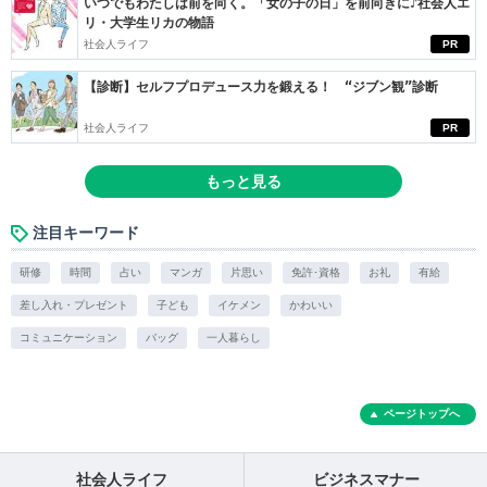
いつでもわたしは前を向く。「女の子の日」を前向きに♪社会人エ
リ・大学生リカの物語
社会人ライフ
PR
【診断】セルフプロデュース力を鍛える！ “ジブン観”診断
社会人ライフ
PR
もっと見る
注目キーワード
研修
時間
占い
マンガ
片思い
免許･資格
お礼
有給
差し入れ・プレゼント
子ども
イケメン
かわいい
コミュニケーション
バッグ
一人暮らし
ページトップへ
社会人ライフ
ビジネスマナー