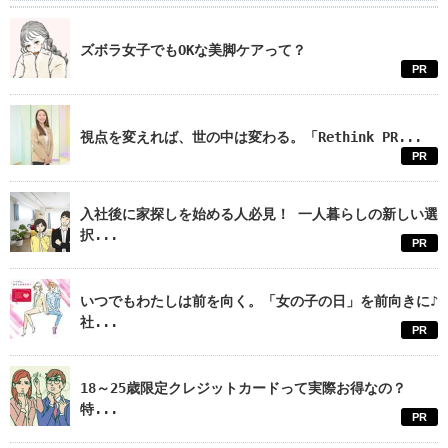
ズボラ女子でもOKな美脚ケアって？
PR
視点を変えれば、世の中は変わる。「Rethink PR...
PR
入社後に家探しを始める人必見！ 一人暮らしの新しい選
択...
PR
いつでもわたしは前を向く。「女の子の日」を前向きに♪
社...
PR
18～25歳限定クレジットカードって実際お得なの？
特...
PR