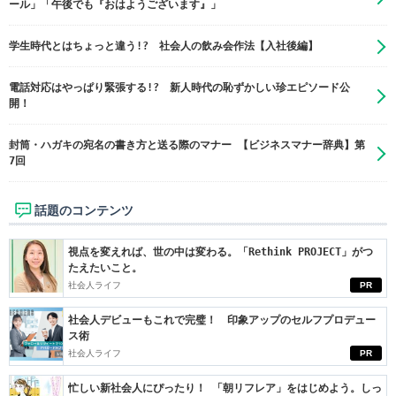
ール」「午後でも『おはようございます』」
学生時代とはちょっと違う!? 社会人の飲み会作法【入社後編】
電話対応はやっぱり緊張する!? 新人時代の恥ずかしい珍エピソード公
開！
封筒・ハガキの宛名の書き方と送る際のマナー 【ビジネスマナー辞典】第
7回
話題のコンテンツ
視点を変えれば、世の中は変わる。「Rethink PROJECT」がつ
たえたいこと。
社会人ライフ
PR
社会人デビューもこれで完璧！ 印象アップのセルフプロデュー
ス術
社会人ライフ
PR
忙しい新社会人にぴったり！ 「朝リフレア」をはじめよう。しっ