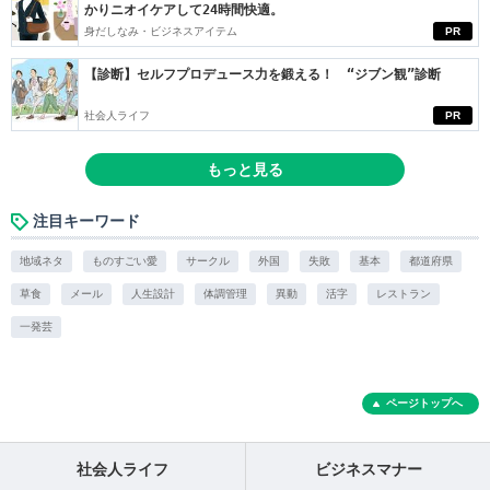
かりニオイケアして24時間快適。
身だしなみ・ビジネスアイテム
PR
【診断】セルフプロデュース力を鍛える！ “ジブン観”診断
社会人ライフ
PR
もっと見る
注目キーワード
地域ネタ
ものすごい愛
サークル
外国
失敗
基本
都道府県
草食
メール
人生設計
体調管理
異動
活字
レストラン
一発芸
ページトップへ
社会人ライフ
ビジネスマナー