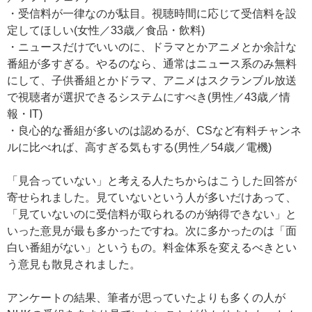
・受信料が一律なのが駄目。視聴時間に応じて受信料を設
定してほしい(女性／33歳／食品・飲料)
・ニュースだけでいいのに、ドラマとかアニメとか余計な
番組が多すぎる。やるのなら、通常はニュース系のみ無料
にして、子供番組とかドラマ、アニメはスクランブル放送
で視聴者が選択できるシステムにすべき(男性／43歳／情
報・IT)
・良心的な番組が多いのは認めるが、CSなど有料チャンネ
ルに比べれば、高すぎる気もする(男性／54歳／電機)
「見合っていない」と考える人たちからはこうした回答が
寄せられました。見ていないという人が多いだけあって、
「見ていないのに受信料が取られるのが納得できない」と
いった意見が最も多かったですね。次に多かったのは「面
白い番組がない」というもの。料金体系を変えるべきとい
う意見も散見されました。
アンケートの結果、筆者が思っていたよりも多くの人が