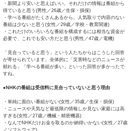
・新聞より安いと思えばいい。それだけの情報は番組から
得ていると思う(男性／26歳／生保・損保)
・学べる番組がたくさんあるから。人気取りで内容のない
番組は少ないと思う(女性／29歳／学校・教育関連)
・これだけのいろいろな番組を構成するには相当な資金が
必要で、これでも安い方だと思う(男性／47歳／電機)
「見合っていると思う」という人たちからはこうした回答
が寄せられています。全体的に「災害時などのニュースが
頼れる」「学べる番組が多い」といった回答が多かったで
すね。
●NHKの番組は受信料に見合っていないと思う理由
・単純に面白い番組がない(女性／35歳／生保・損保)
・ニュースや天気など最低限の情報しか見ない家庭には高
すぎる(女性／27歳／機械・精密機器)
・なんでNHKだけお金を取るのか納得いかない(女性／27歳
／ソフトウェア)