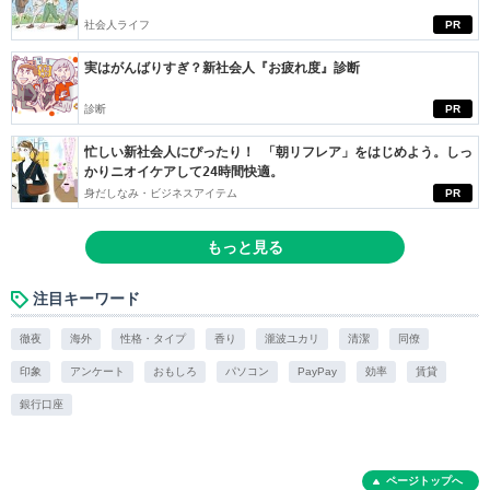
社会人ライフ
PR
実はがんばりすぎ？新社会人『お疲れ度』診断
診断
PR
忙しい新社会人にぴったり！ 「朝リフレア」をはじめよう。しっ
かりニオイケアして24時間快適。
身だしなみ・ビジネスアイテム
PR
もっと見る
注目キーワード
徹夜
海外
性格・タイプ
香り
瀧波ユカリ
清潔
同僚
印象
アンケート
おもしろ
パソコン
PayPay
効率
賃貸
銀行口座
ページトップへ