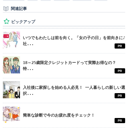
関連記事
ピックアップ
いつでもわたしは前を向く。「女の子の日」を前向きに♪
社...
PR
18～25歳限定クレジットカードって実際お得なの？
特...
PR
入社後に家探しを始める人必見！ 一人暮らしの新しい選
択...
PR
簡単な診断で今のお疲れ度をチェック！
PR