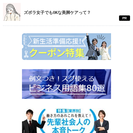
ズボラ女子でもOKな美脚ケアって？
PR