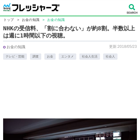
トップ
>
お金の知識
>
お金の知識
NHKの受信料、「割に合わない」が約8割。半数以上
は週に1時間以下の視聴。
更新:2018/05/23
お金の知識
テレビ・芸能
調査
お金
エンタメ
社会人生活
社会人