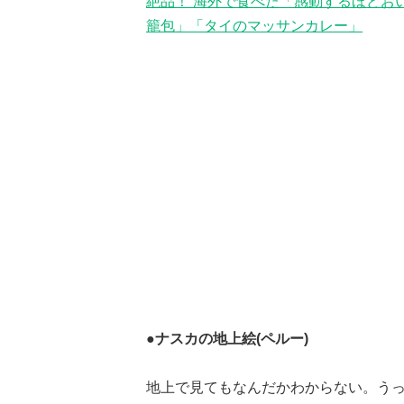
絶品！ 海外で食べた「感動するほどお
籠包」「タイのマッサンカレー」
●ナスカの地上絵(ペルー)
地上で見てもなんだかわからない。う