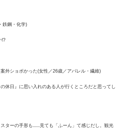
・鉄鋼・化学)
!?
案外ショボかった(女性／26歳／アパレル・繊維)
マの休日』に思い入れのある人が行くところだと思ってし
ターの手形も......見ても「ふーん」て感じだし。観光