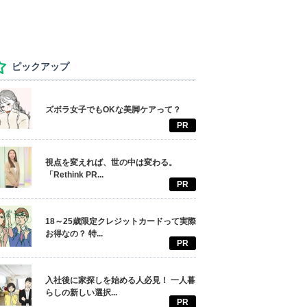
ピックアップ
ズボラ女子でもOKな美脚ケアって？
PR
視点を変えれば、世の中は変わる。
「Rethink PR...
PR
18～25歳限定クレジットカードって実際
お得なの？ 特...
PR
入社後に家探しを始める人必見！ 一人暮
らしの新しい選択...
PR