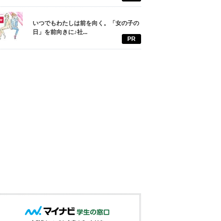
いつでもわたしは前を向く。「女の子の
日」を前向きに♪社...
PR