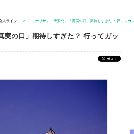
会人ライフ
>
「モナリザ」「天安門」「真実の口」期待しすぎた？ 行ってガッ
真実の口」期待しすぎた？ 行ってガッ