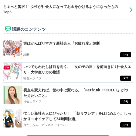
ちょっと贅沢！ 女性が社会人になってお金をかけるようになったもの
Top5
話題のコンテンツ
実はがんばりすぎ？新社会人『お疲れ度』診断
診断
PR
いつでもわたしは前を向く。「女の子の日」を前向きに♪社会人エ
リ・大学生リカの物語
社会人ライフ
PR
視点を変えれば、世の中は変わる。「Rethink PROJECT」がつ
たえたいこと。
社会人ライフ
PR
忙しい新社会人にぴったり！ 「朝リフレア」をはじめよう。しっ
かりニオイケアして24時間快適。
身だしなみ・ビジネスアイテム
PR