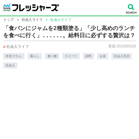
トップ
>
社会人ライフ
>
社会人ライフ
「食パンにジャムを2種類塗る」「少し高めのランチ
を食べに行く」......。給料日に必ずする贅沢は？
更新:2018/05/28
社会人ライフ
本音コラム.
暮らし
食べ物
スイーツ
給料
お金
社会人生活
社会人