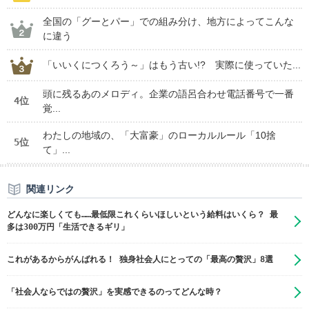
全国の「グーとパー」での組み分け、地方によってこんな
に違う
「いいくにつくろう～」はもう古い!? 実際に使っていた...
頭に残るあのメロディ。企業の語呂合わせ電話番号で一番
4位
覚...
わたしの地域の、「大富豪」のローカルルール「10捨
5位
て」...
関連リンク
どんなに楽しくても……最低限これくらいほしいという給料はいくら？ 最
多は300万円「生活できるギリ」
これがあるからがんばれる！ 独身社会人にとっての「最高の贅沢」8選
「社会人ならではの贅沢」を実感できるのってどんな時？