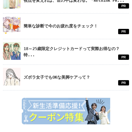
視点を変えれば、世の中は変わる。「Rethink PR...
PR
簡単な診断で今のお疲れ度をチェック！
PR
18～25歳限定クレジットカードって実際お得なの？
特...
PR
ズボラ女子でもOKな美脚ケアって？
PR