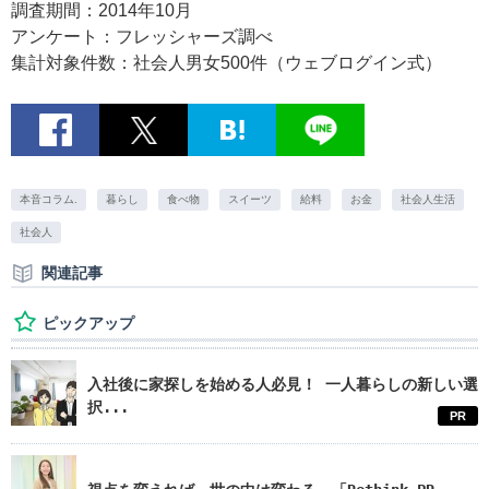
調査期間：2014年10月
アンケート：フレッシャーズ調べ
集計対象件数：社会人男女500件（ウェブログイン式）
本音コラム.
暮らし
食べ物
スイーツ
給料
お金
社会人生活
社会人
関連記事
ピックアップ
入社後に家探しを始める人必見！ 一人暮らしの新しい選
択...
PR