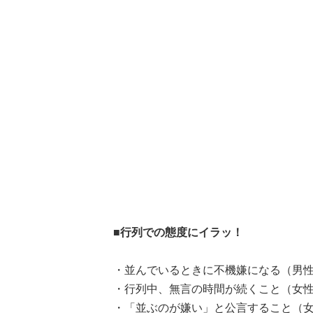
■行列での態度にイラッ！
・並んでいるときに不機嫌になる（男
・行列中、無言の時間が続くこと（女
・「並ぶのが嫌い」と公言すること（