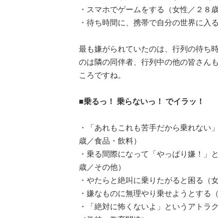
・スマホでゲームをする（女性／２８歳
・待ち時間に、携帯で自分の世界に入る
最も嫌がられていたのは、行列の待ち
のは隣の同伴者、行列中の他の皆さん
ころですね。
■乗るっ！ 乗らないっ！ でイラッ！
・「あれもこれも苦手だから乗れない
歳／食品・飲料）
・乗る間際になって「やっぱり嫌！」
歳／その他）
・やたらと絶叫に乗りたがると困る（
・嫌なものに無理やり乗せようとする
・「絶対に怖くないよ」というアトラ