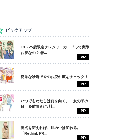
ピックアップ
18～25歳限定クレジットカードって実際
お得なの？ 特...
PR
簡単な診断で今のお疲れ度をチェック！
PR
いつでもわたしは前を向く。「女の子の
日」を前向きに♪社...
PR
視点を変えれば、世の中は変わる。
「Rethink PR...
PR