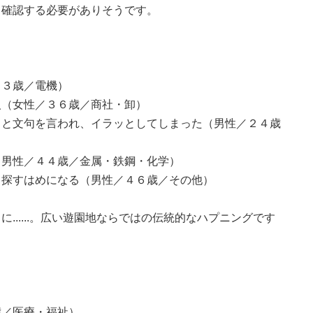
て確認する必要がありそうです。
４３歳／電機）
人（女性／３６歳／商社・卸）
」と文句を言われ、イラッとしてしまった（男性／２４歳
（男性／４４歳／金属・鉄鋼・化学）
、探すはめになる（男性／４６歳／その他）
......。広い遊園地ならではの伝統的なハプニングです
歳／医療・福祉）