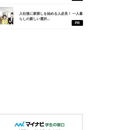
入社後に家探しを始める人必見！ 一人暮
らしの新しい選択...
PR