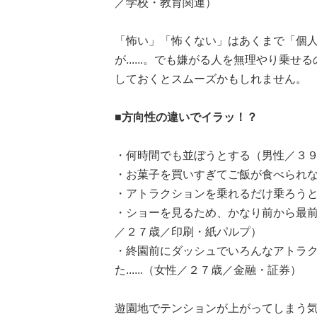
／学校・教育関連）
「怖い」「怖くない」はあくまで「個
が......。でも嫌がる人を無理やり
しておくとスムーズかもしれません。
■方向性の違いでイラッ！？
・何時間でも並ぼうとする（男性／３
・お菓子を買いすぎてご飯が食べられ
・アトラクションを乗れるだけ乗ろうと
・ショーを見るため、かなり前から最前
／２７歳／印刷・紙パルプ）
・終園前にダッシュでいろんなアトラ
た......（女性／２７歳／金融・証券）
遊園地でテンションが上がってしまう