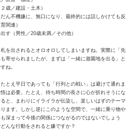
３２歳／建設・土木）
んだん不機嫌に、無口になり、最終的には話しかけても反
教育関連）
出す（男性／20歳未満／その他）
り札を出されるとオロオロしてしまいますね。実際に「先
談も寄せられましたが、まずは「一緒に遊園地を出る」と
ですね。
、たとえ平日であっても「行列との戦い」は避けて通れま
覚悟は必要。たとえ、待ち時間の長さに心が折れそうにな
すると、まわりにイライラが伝染し、楽しいはずのテーマ
あります。しかし逆にこのような空間で、一緒に乗り物や
絆も深まって今後の関係につながるのではないでしょう
でどんな行動をされると嫌ですか？