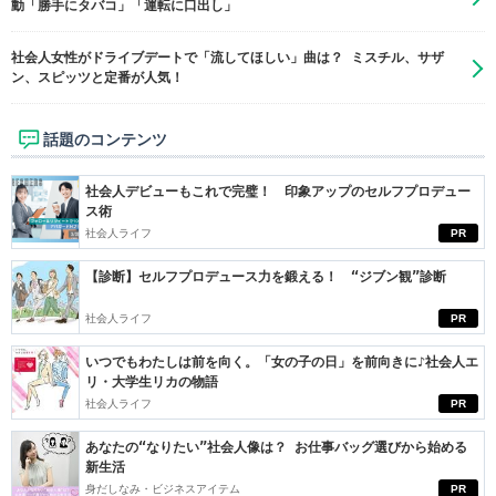
動「勝手にタバコ」「運転に口出し」
社会人女性がドライブデートで「流してほしい」曲は？ ミスチル、サザ
ン、スピッツと定番が人気！
話題のコンテンツ
社会人デビューもこれで完璧！ 印象アップのセルフプロデュー
ス術
社会人ライフ
PR
【診断】セルフプロデュース力を鍛える！ “ジブン観”診断
社会人ライフ
PR
いつでもわたしは前を向く。「女の子の日」を前向きに♪社会人エ
リ・大学生リカの物語
社会人ライフ
PR
あなたの“なりたい”社会人像は？ お仕事バッグ選びから始める
新生活
身だしなみ・ビジネスアイテム
PR