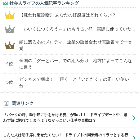
社会人ライフの人気記事ランキング
【嫌われ度診断】 あなたの好感度はどれくらい？
「いいくにつくろう～」はもう古い!? 実際に使っていた...
頭に残るあのメロディ。企業の語呂合わせ電話番号で一番
覚...
全国の「グーとパー」での組み分け、地方によってこんな
4位
に違う
ビジネスで頻出！ 「頂く」と「いただく」の正しい使い
5位
分...
関連リンク
「バックの時、助手席に手をかける姿」がNo.1！ ドライブデート中、思
わず彼に惚れてしまうようなかっこいい仕草や言動は？
こんな人は助手席に乗せたくない！ ドライブ中の同乗者のイラッとする行