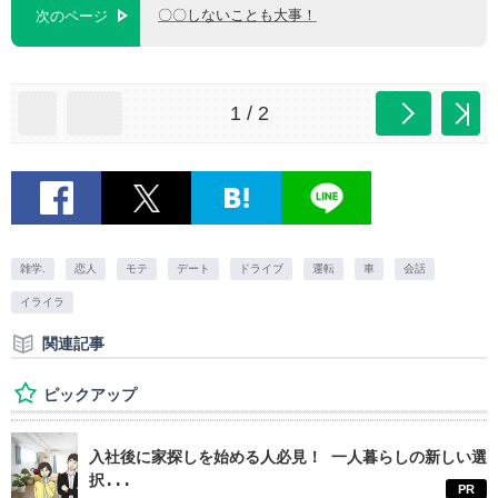
〇〇しないことも大事！
次のページ
1 / 2
雑学.
恋人
モテ
デート
ドライブ
運転
車
会話
イライラ
関連記事
ピックアップ
入社後に家探しを始める人必見！ 一人暮らしの新しい選
択...
PR