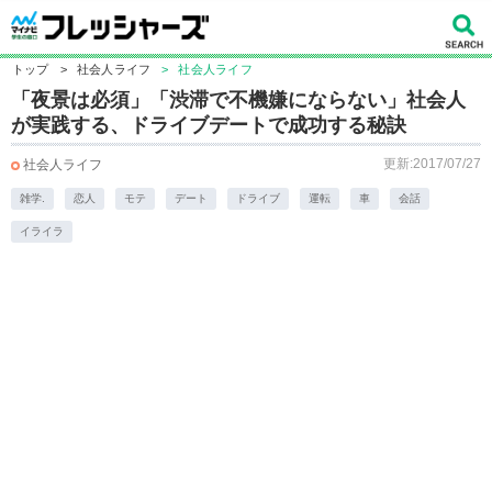
トップ
>
社会人ライフ
>
社会人ライフ
「夜景は必須」「渋滞で不機嫌にならない」社会人
が実践する、ドライブデートで成功する秘訣
更新:2017/07/27
社会人ライフ
雑学.
恋人
モテ
デート
ドライブ
運転
車
会話
イライラ