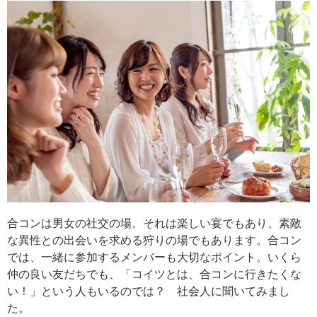
合コンは男女の社交の場。それは楽しい宴でもあり、素敵
な異性との出会いを求める狩りの場でもあります。合コン
では、一緒に参加するメンバーも大切なポイント。いくら
仲の良い友だちでも、「コイツとは、合コンに行きたくな
い！」という人もいるのでは？ 社会人に聞いてみまし
た。