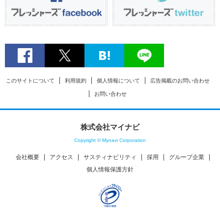
このサイトについて
利用規約
個人情報について
広告掲載のお問い合わせ
お問い合わせ
株式会社マイナビ
Copyright © Mynavi Corporation
会社概要
アクセス
サスティナビリティ
採用
グループ企業
個人情報保護方針