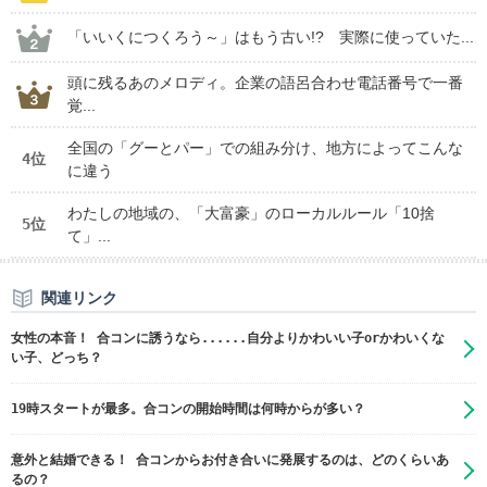
「いいくにつくろう～」はもう古い!? 実際に使っていた...
頭に残るあのメロディ。企業の語呂合わせ電話番号で一番
覚...
全国の「グーとパー」での組み分け、地方によってこんな
4位
に違う
わたしの地域の、「大富豪」のローカルルール「10捨
5位
て」...
関連リンク
女性の本音！ 合コンに誘うなら......自分よりかわいい子orかわいくな
い子、どっち？
19時スタートが最多。合コンの開始時間は何時からが多い？
意外と結婚できる！ 合コンからお付き合いに発展するのは、どのくらいあ
るの？