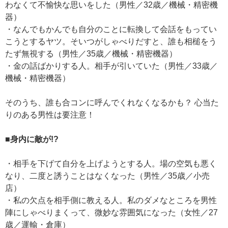
わなくて不愉快な思いをした（男性／32歳／機械・精密機
器）
・なんでもかんでも自分のことに転換して会話をもってい
こうとするヤツ。そいつがしゃべりだすと、誰も相槌をう
たず無視する（男性／35歳／機械・精密機器）
・金の話ばかりする人。相手が引いていた（男性／33歳／
機械・精密機器）
そのうち、誰も合コンに呼んでくれなくなるかも？ 心当た
りのある男性は要注意！
■身内に敵が!?
・相手を下げて自分を上げようとする人。場の空気も悪く
なり、二度と誘うことはなくなった（男性／35歳／小売
店）
・私の欠点を相手側に教える人。私のダメなところを男性
陣にしゃべりまくって、微妙な雰囲気になった（女性／27
歳／運輸・倉庫）