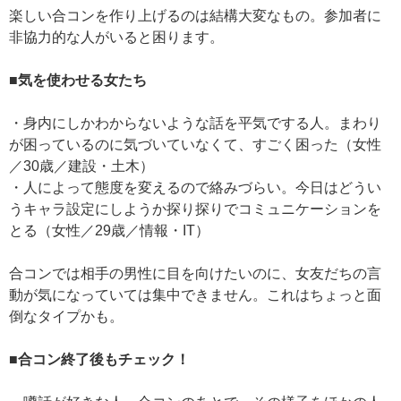
楽しい合コンを作り上げるのは結構大変なもの。参加者に
非協力的な人がいると困ります。
■気を使わせる女たち
・身内にしかわからないような話を平気でする人。まわり
が困っているのに気づいていなくて、すごく困った（女性
／30歳／建設・土木）
・人によって態度を変えるので絡みづらい。今日はどうい
うキャラ設定にしようか探り探りでコミュニケーションを
とる（女性／29歳／情報・IT）
合コンでは相手の男性に目を向けたいのに、女友だちの言
動が気になっていては集中できません。これはちょっと面
倒なタイプかも。
■合コン終了後もチェック！