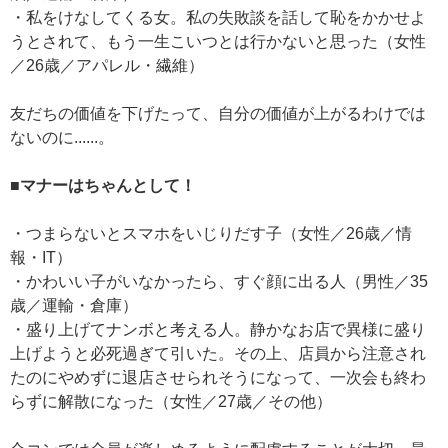
・私をけなしてくる女。私の失敗談を話して恥をかかせよ
うとされて、もう一生こいつとは行かないと思った（女性
／26歳／アパレル・繊維）
友だちの価値を下げたって、自分の価値が上がるわけでは
ないのに......。
■マナーはちゃんとして！
・つまらないとスマホをいじりだす子（女性／26歳／情
報・IT）
・かわいい子がいなかったら、すぐ顔に出る人（男性／35
歳／運輸・倉庫）
・盛り上げてナンボと考える人。静かなお店で異様に盛り
上げようと必死過ぎて引いた。その上、店員から注意され
たのにやめずに退店させられそうになって、一次会も終わ
らずに解散になった（女性／27歳／その他）