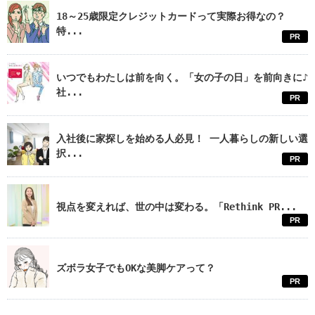
18～25歳限定クレジットカードって実際お得なの？
特...
PR
いつでもわたしは前を向く。「女の子の日」を前向きに♪
社...
PR
入社後に家探しを始める人必見！ 一人暮らしの新しい選
択...
PR
視点を変えれば、世の中は変わる。「Rethink PR...
PR
ズボラ女子でもOKな美脚ケアって？
PR