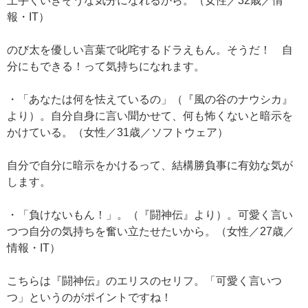
上手くいきそうな気分になれるから。（女性／32歳／情
報・IT）
のび太を優しい言葉で叱咤するドラえもん。そうだ！ 自
分にもできる！って気持ちになれます。
・「あなたは何を怯えているの」（『風の谷のナウシカ』
より）。自分自身に言い聞かせて、何も怖くないと暗示を
かけている。（女性／31歳／ソフトウェア）
自分で自分に暗示をかけるって、結構勝負事に有効な気が
します。
・「負けないもん！」。（『闘神伝』より）。可愛く言い
つつ自分の気持ちを奮い立たせたいから。（女性／27歳／
情報・IT）
こちらは『闘神伝』のエリスのセリフ。「可愛く言いつ
つ」というのがポイントですね！