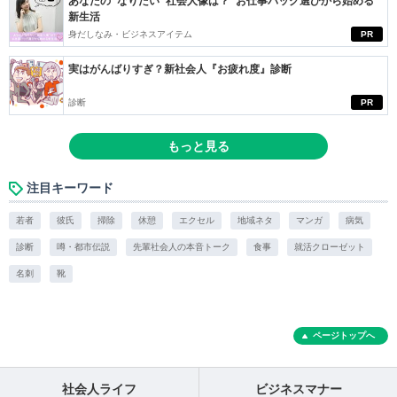
あなたの“なりたい”社会人像は？ お仕事バッグ選びから始める
新生活
身だしなみ・ビジネスアイテム
PR
実はがんばりすぎ？新社会人『お疲れ度』診断
診断
PR
もっと見る
注目キーワード
若者
彼氏
掃除
休憩
エクセル
地域ネタ
マンガ
病気
診断
噂・都市伝説
先輩社会人の本音トーク
食事
就活クローゼット
名刺
靴
ページトップへ
社会人ライフ
ビジネスマナー