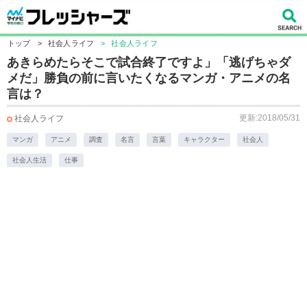
トップ
>
社会人ライフ
>
社会人ライフ
あきらめたらそこで試合終了ですよ」「逃げちゃダ
メだ」勝負の前に言いたくなるマンガ・アニメの名
言は？
更新:2018/05/31
社会人ライフ
マンガ
アニメ
調査
名言
言葉
キャラクター
社会人
社会人生活
仕事