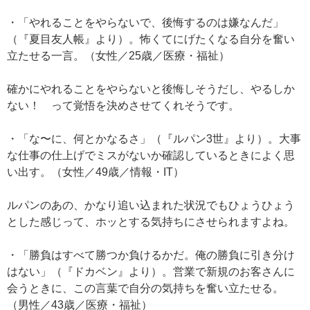
・「やれることをやらないで、後悔するのは嫌なんだ」
（『夏目友人帳』より）。怖くてにげたくなる自分を奮い
立たせる一言。（女性／25歳／医療・福祉）
確かにやれることをやらないと後悔しそうだし、やるしか
ない！ って覚悟を決めさせてくれそうです。
・「な〜に、何とかなるさ」（『ルパン3世』より）。大事
な仕事の仕上げでミスがないか確認しているときによく思
い出す。（女性／49歳／情報・IT）
ルパンのあの、かなり追い込まれた状況でもひょうひょう
とした感じって、ホッとする気持ちにさせられますよね。
・「勝負はすべて勝つか負けるかだ。俺の勝負に引き分け
はない」（『ドカベン』より）。営業で新規のお客さんに
会うときに、この言葉で自分の気持ちを奮い立たせる。
（男性／43歳／医療・福祉）