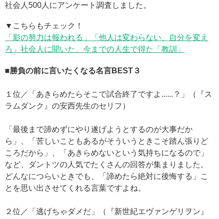
社会人500人にアンケート調査しました。
▼こちらもチェック！
「影の努力は報われる」「他人は変わらない、自分を変え
ろ」社会人に聞いた、今までの人生で得た「教訓」
■勝負の前に言いたくなる名言BEST３
１位／「あきらめたらそこで試合終了ですよ......？」（『ス
ラムダンク』の安西先生のセリフ）
「最後まで諦めずにやり遂げようとするのが大事だか
ら」、「苦しいこともあるがそういうときこそ踏ん張りど
ころだから」、「あきらめないという気持ちになるので」
など、ダントツの人気でたくさんの回答が集まりました。
どんなにつらいときでも、「諦めたら絶対に後悔する」こ
とを思い出させてくれる言葉ですよね。
２位／「逃げちゃダメだ」（『新世紀エヴァンゲリヲン』