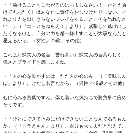
・「負けることをこわがるのはおよしなさい！ たとえ負
けてもあたくしはあなたに責任をおしつけたりしない。そ
れより力を出しきらないプレイをすることこそを恐れなさ
い！」（『エースをねらえ！』より）。緊張して逃げ出し
たくなるけど、自分の力を精一杯出すことが大事なんだと
思えるから。（女性／25歳／その他）
これはお蝶夫人の名言。誉れ高いお蝶夫人の言葉らしく、
強さとプライドを感じますね。
・「人の心を動かすのは、ただ人の心のみ」（『美味しん
ぼ』より）。けだし名言だから。（男性／49歳／その他）
心に沁みる言葉ですね。落ち着いた気持ちで勝負事に臨め
そうです。
・「ひとにできてきみにだけできないことなんてあるもん
か」（『ドラえもん』より）。自分も大丈夫だと思えて、