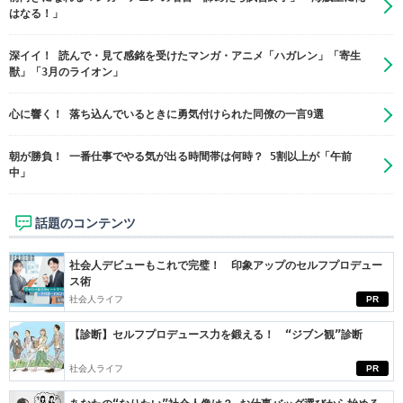
はなる！」
深イイ！ 読んで・見て感銘を受けたマンガ・アニメ「ハガレン」「寄生
獣」「3月のライオン」
心に響く！ 落ち込んでいるときに勇気付けられた同僚の一言9選
朝が勝負！ 一番仕事でやる気が出る時間帯は何時？ 5割以上が「午前
中」
話題のコンテンツ
社会人デビューもこれで完璧！ 印象アップのセルフプロデュー
ス術
社会人ライフ
PR
【診断】セルフプロデュース力を鍛える！ “ジブン観”診断
社会人ライフ
PR