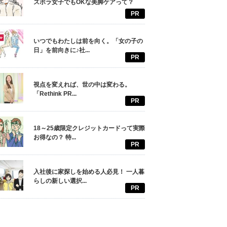
ズボラ女子でもOKな美脚ケアって？
PR
いつでもわたしは前を向く。「女の子の
日」を前向きに♪社...
PR
視点を変えれば、世の中は変わる。
「Rethink PR...
PR
18～25歳限定クレジットカードって実際
お得なの？ 特...
PR
入社後に家探しを始める人必見！ 一人暮
らしの新しい選択...
PR