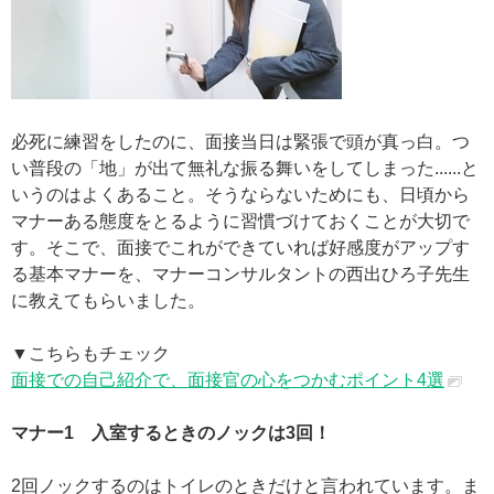
必死に練習をしたのに、面接当日は緊張で頭が真っ白。つ
い普段の「地」が出て無礼な振る舞いをしてしまった......と
いうのはよくあること。そうならないためにも、日頃から
マナーある態度をとるように習慣づけておくことが大切で
す。そこで、面接でこれができていれば好感度がアップす
る基本マナーを、マナーコンサルタントの西出ひろ子先生
に教えてもらいました。
▼こちらもチェック
面接での自己紹介で、面接官の心をつかむポイント4選
マナー1 入室するときのノックは3回！
2回ノックするのはトイレのときだけと言われています。ま