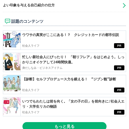
よい印象を与える自己紹介の仕方
話題のコンテンツ
ウワサの真実がここにある！？ クレジットカードの都市伝説
社会人ライフ
PR
忙しい新社会人にぴったり！ 「朝リフレア」をはじめよう。しっ
かりニオイケアして24時間快適。
身だしなみ・ビジネスアイテム
PR
【診断】セルフプロデュース力を鍛える！ “ジブン観”診断
社会人ライフ
PR
いつでもわたしは前を向く。「女の子の日」を前向きに♪社会人エ
リ・大学生リカの物語
社会人ライフ
PR
もっと見る