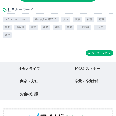
注目キーワード
コミュニケーション
新社会人白書2018
クセ
漢字
配属
電車
草食
腕時計
書類
運動
運転
学部
一般常識
ドレス
会社
ページトップへ
社会人ライフ
ビジネスマナー
内定・入社
卒業・卒業旅行
お金の知識