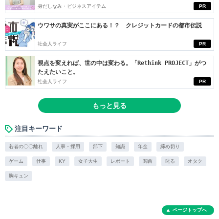
身だしなみ・ビジネスアイテム
PR
ウワサの真実がここにある！？ クレジットカードの都市伝説
社会人ライフ
PR
視点を変えれば、世の中は変わる。「Rethink PROJECT」がつ
たえたいこと。
社会人ライフ
PR
もっと見る
注目キーワード
若者の〇〇離れ
人事・採用
部下
知識
年金
締め切り
ゲーム
仕事
KY
女子大生
レポート
関西
叱る
オタク
胸キュン
ページトップへ