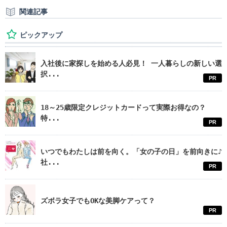
関連記事
ピックアップ
入社後に家探しを始める人必見！ 一人暮らしの新しい選
択...
PR
18～25歳限定クレジットカードって実際お得なの？
特...
PR
いつでもわたしは前を向く。「女の子の日」を前向きに♪
社...
PR
ズボラ女子でもOKな美脚ケアって？
PR