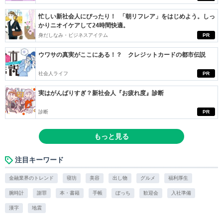
忙しい新社会人にぴったり！ 「朝リフレア」をはじめよう。しっ
かりニオイケアして24時間快適。
身だしなみ・ビジネスアイテム
PR
ウワサの真実がここにある！？ クレジットカードの都市伝説
社会人ライフ
PR
実はがんばりすぎ？新社会人『お疲れ度』診断
診断
PR
もっと見る
注目キーワード
金融業界のトレンド
寝坊
美容
出し物
グルメ
福利厚生
腕時計
謝罪
本・書籍
手帳
ぼっち
歓迎会
入社準備
漢字
地震