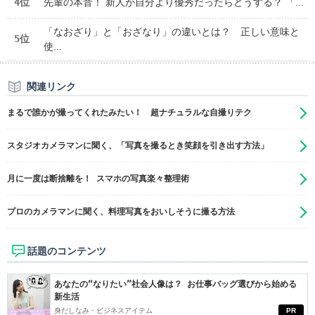
4位
先輩の本音！ 新人が自分より優秀だったらどうする？ 「...
「なおざり」と「おざなり」の違いとは？ 正しい意味と
5位
使...
関連リンク
まるで誰かが撮ってくれたみたい！ 超ナチュラルな自撮りテク
スタジオカメラマンに聞く、「写真を撮るとき笑顔を引き出す方法」
月に一度は断捨離を！ スマホの写真楽々整理術
プロのカメラマンに聞く、料理写真をおいしそうに撮る方法
話題のコンテンツ
あなたの“なりたい”社会人像は？ お仕事バッグ選びから始める
新生活
身だしなみ・ビジネスアイテム
PR