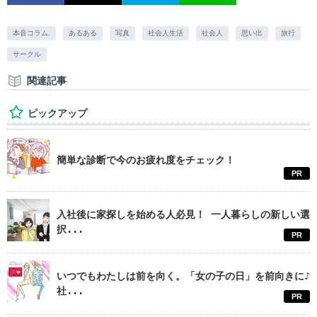
本音コラム.
あるある
写真
社会人生活
社会人
思い出
旅行
サークル
関連記事
ピックアップ
簡単な診断で今のお疲れ度をチェック！
PR
入社後に家探しを始める人必見！ 一人暮らしの新しい選
択...
PR
いつでもわたしは前を向く。「女の子の日」を前向きに♪
社...
PR