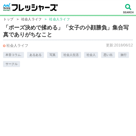
トップ
>
社会人ライフ
>
社会人ライフ
「ポーズ決めで揉める」「女子の小顔勝負」集合写
真でありがちなこと
更新:2018/06/12
社会人ライフ
本音コラム.
あるある
写真
社会人生活
社会人
思い出
旅行
サークル