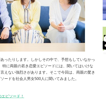
があったりします。しかしその中で、予想もしていなかっ
...。特に両親の若き恋愛エピソードには、聞いてはいけな
も言えない強烈さがあります。そこで今回は、両親の驚き
ソードを社会人男女500人に聞いてみました。
のエピソード！