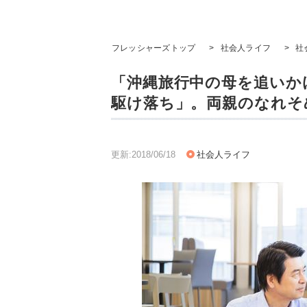
フレッシャーズトップ
>
社会人ライフ
>
社
「沖縄旅行中の母を追いか
駆け落ち」。両親のなれそ
更新:2018/06/18
社会人ライフ