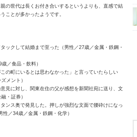
両親の世代は長くお付き合いするというよりも、直感で結
いうことが多かったようです。
タックして結婚まで至った（男性／27歳／金属・鉄鋼・
9歳／食品・飲料）
がこの町にいるとは思わなかった」と言っていたらしい
ーズメント）
の意見に対し、関東在住の父が感想を新聞社宛に送り、文
金融・証券）
、タンス奥で発見した。押しが強烈な文面で腰砕けになっ
.（男性／34歳／金属・鉄鋼・化学）