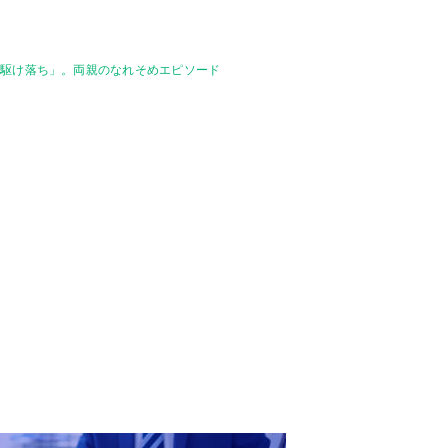
の駆け落ち」。両親のなれそめエピソード