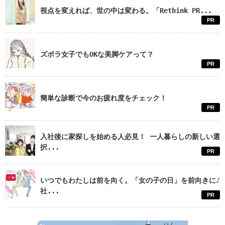
視点を変えれば、世の中は変わる。「Rethink PR...
PR
ズボラ女子でもOKな美脚ケアって？
PR
簡単な診断で今のお疲れ度をチェック！
PR
入社後に家探しを始める人必見！ 一人暮らしの新しい選
択...
PR
いつでもわたしは前を向く。「女の子の日」を前向きに♪
社...
PR