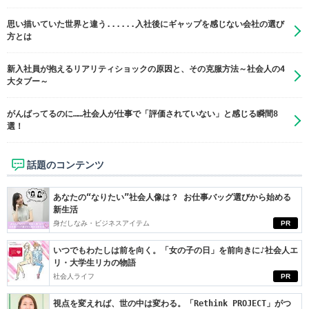
思い描いていた世界と違う......入社後にギャップを感じない会社の選び
方とは
新入社員が抱えるリアリティショックの原因と、その克服方法～社会人の4
大タブー～
がんばってるのに……社会人が仕事で「評価されていない」と感じる瞬間8
選！
話題のコンテンツ
あなたの“なりたい”社会人像は？ お仕事バッグ選びから始める
新生活
身だしなみ・ビジネスアイテム
PR
いつでもわたしは前を向く。「女の子の日」を前向きに♪社会人エ
リ・大学生リカの物語
社会人ライフ
PR
視点を変えれば、世の中は変わる。「Rethink PROJECT」がつ