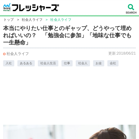
トップ
>
社会人ライフ
>
社会人ライフ
本当にやりたい仕事とのギャップ、どうやって埋め
ればいいの？ 「勉強会に参加」「地味な仕事でも
一生懸命」
更新:2018/06/21
社会人ライフ
入社
あるある
社会人生活
仕事
社会人
お金
会社