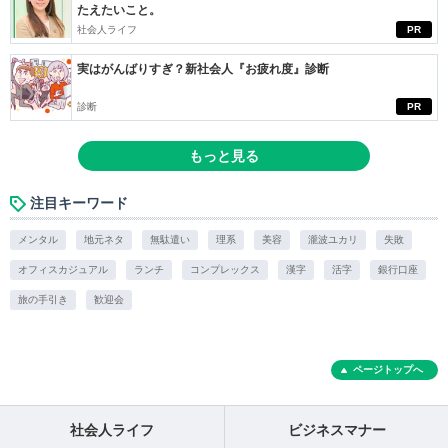
たえたいこと。
社会人ライフ
PR
実はがんばりすぎ？新社会人『お疲れ度』診断
診断
PR
もっと見る
注目キーワード
メンタル
地元ネタ
無駄遣い
理系
美容
瀧波ユカリ
失敗
オフィスカジュアル
ランチ
コンプレックス
漢字
活字
銀行口座
旅の手引き
歓迎会
ページトップへ
社会人ライフ
ビジネスマナー