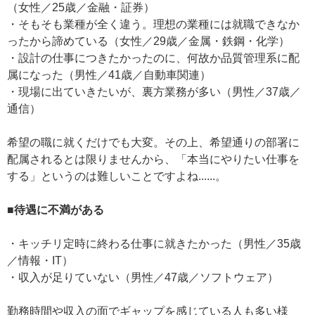
（女性／25歳／金融・証券）
・そもそも業種が全く違う。理想の業種には就職できなか
ったから諦めている（女性／29歳／金属・鉄鋼・化学）
・設計の仕事につきたかったのに、何故か品質管理系に配
属になった（男性／41歳／自動車関連）
・現場に出ていきたいが、裏方業務が多い（男性／37歳／
通信）
希望の職に就くだけでも大変。その上、希望通りの部署に
配属されるとは限りませんから、「本当にやりたい仕事を
する」というのは難しいことですよね......。
■待遇に不満がある
・キッチリ定時に終わる仕事に就きたかった（男性／35歳
／情報・IT）
・収入が足りていない（男性／47歳／ソフトウェア）
勤務時間や収入の面でギャップを感じている人も多い様