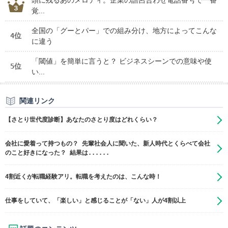
頭に残るあのメロディ。企業の語呂合わせ電話番号で一番
覚...
全国の「グーとパー」での組み分け、地方によってこんな
4位
に違う
「閾値」を簡単に言うと？ ビジネスシーンでの意味や使
5位
い...
関連リンク
【さとり世代度診断】あなたのさとり度はどれくらい？
会社に愛着って持つもの？ 先輩社会人に聞いた、新人時代とくらべて会社
のこと好きになった？ 結果は......
4割近くが転職経験アリ。転職を考えたのは、こんな時！
仕事をしていて、「楽しい」と感じることが「ない」人が4割以上