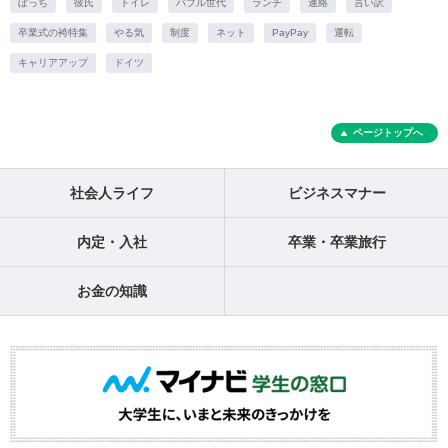
ぼっち
彼氏
トイレ
バブル世代
ランチ
連絡
言い訳
卒業式の袴特集
やる気
制度
ネット
PayPay
運転
キャリアアップ
ドイツ
ページトップへ
社会人ライフ
ビジネスマナー
内定・入社
卒業・卒業旅行
お金の知識