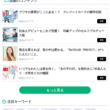
話題のコンテンツ
ウワサの真実がここにある！？ クレジットカードの都市伝説
社会人ライフ
PR
社会人デビューもこれで完璧！ 印象アップのセルフプロデュー
ス術
社会人ライフ
PR
視点を変えれば、世の中は変わる。「Rethink PROJECT」がつ
たえたいこと。
社会人ライフ
PR
いつでもわたしは前を向く。「女の子の日」を前向きに♪社会人エ
リ・大学生リカの物語
社会人ライフ
PR
もっと見る
注目キーワード