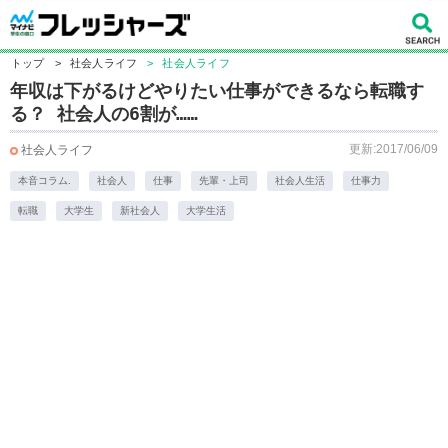
トップ
>
社会人ライフ
>
社会人ライフ
年収は下がるけどやりたい仕事ができるなら転職す
る？ 社会人の6割が……
更新:2017/06/09
社会人ライフ
本音コラム.
社会人
仕事
先輩・上司
社会人生活
仕事力
転職
大学生
新社会人
大学生活