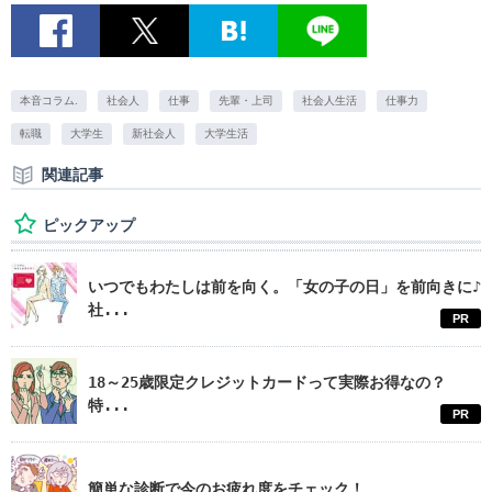
本音コラム.
社会人
仕事
先輩・上司
社会人生活
仕事力
転職
大学生
新社会人
大学生活
関連記事
ピックアップ
いつでもわたしは前を向く。「女の子の日」を前向きに♪
社...
PR
18～25歳限定クレジットカードって実際お得なの？
特...
PR
簡単な診断で今のお疲れ度をチェック！