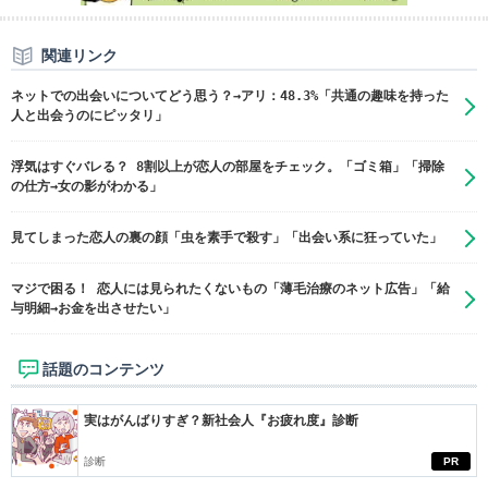
関連リンク
ネットでの出会いについてどう思う？→アリ：48.3%「共通の趣味を持った
人と出会うのにピッタリ」
浮気はすぐバレる？ 8割以上が恋人の部屋をチェック。「ゴミ箱」「掃除
の仕方→女の影がわかる」
見てしまった恋人の裏の顔「虫を素手で殺す」「出会い系に狂っていた」
マジで困る！ 恋人には見られたくないもの「薄毛治療のネット広告」「給
与明細→お金を出させたい」
話題のコンテンツ
実はがんばりすぎ？新社会人『お疲れ度』診断
診断
PR