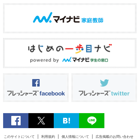
このサイトについて
利用規約
個人情報について
広告掲載のお問い合わせ