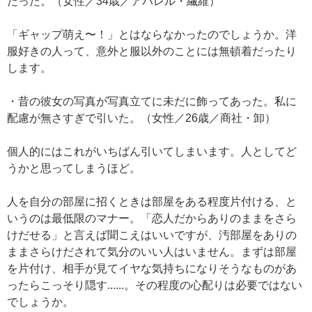
だった。（女性／34歳／アパレル・繊維）
「ギャップ萌え〜！」とはならなかったのでしょうか。洋
服好きの人って、意外と服以外のことには無頓着だったり
します。
・昔の彼女の写真が写真立てに未だに飾ってあった。私に
配慮が無さすぎで引いた。（女性／26歳／商社・卸）
個人的にはこれがいちばん引いてしまいます。人としてど
うかと思ってしまうほど。
人を自分の部屋に招くときは部屋をある程度片付ける、と
いうのは最低限のマナー。「恋人だからありのままをさら
けだせる」と言えば聞こえはいいですが、汚部屋をありの
ままさらけだされて気分のいい人はいません。まずは部屋
を片付け、相手が見てイヤな気持ちになりそうなものがあ
ったらこっそり隠す......。その程度の心配りは必要ではない
でしょうか。