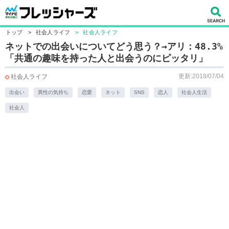
トップ
>
社会人ライフ
>
社会人ライフ
ネットでの出会いについてどう思う？→アリ：48.3%
「共通の趣味を持った人と出会うのにピッタリ」
更新:2018/07/04
社会人ライフ
出会い
異性の気持ち
恋愛
ネット
SNS
恋人
社会人生活
社会人