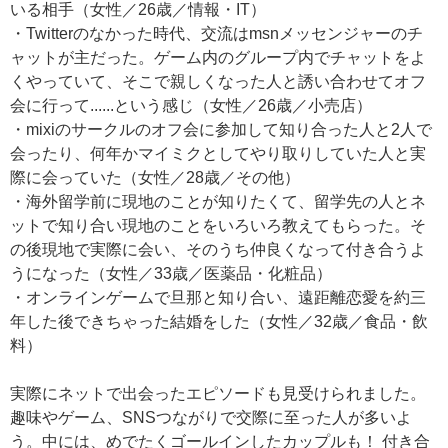
いる相手（女性／26歳／情報・IT）
・Twitterのなかった時代、交流はmsnメッセンジャーのチ
ャットが主だった。ゲーム内のグループ内でチャットをよ
くやっていて、そこで親しくなった人と誘い合わせてオフ
会に行って......という感じ（女性／26歳／小売店）
・mixiのサークルのオフ会に参加して知り合った人と2人で
会ったり、何年かマイミクとしてやり取りしていた人と実
際に会っていた（女性／28歳／その他）
・海外留学前に現地のことが知りたくて、留学先の人とネ
ットで知り合い現地のことをいろいろ教えてもらった。そ
の後現地で実際に会い、そのうち仲良くなって付き合うよ
うになった（女性／33歳／医薬品・化粧品）
・オンラインゲームで旦那と知り合い、遠距離恋愛を約三
年した後できちゃった結婚をした（女性／32歳／食品・飲
料）
実際にネットで出会ったエピソードも見受けられました。
趣味やゲーム、SNSつながりで交際に至った人が多いよ
う。中には、めでたくゴールインしたカップルも！ 付き合