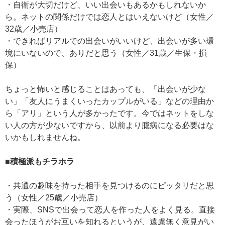
・自衛が大切だけど、いい出会いもあるかもしれないか
ら。ネットの関係だけでは恋人とはいえないけど（女性／
32歳／小売店）
・できればリアルでの出会いがいいけど、出会いが多い環
境にいないので、ありだと思う（女性／31歳／生保・損
保）
ちょっと怖いと感じることはあっても、「出会いが少な
い」「友人にうまくいったカップルがいる」などの理由か
ら「アリ」という人が多かったです。今ではネットをしな
い人の方が少ないですから、以前より臆病になる必要はな
いかもしれませんね。
■積極派もチラホラ
・共通の趣味を持った相手を見つけるのにピッタリだと思
う（女性／25歳／小売店）
・実際、SNSで出会って恋人を作った人をよく見る。直接
会ったほうがお互いを知れるというが、遠慮無く意見がい