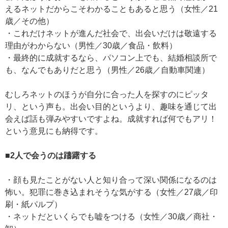
えるネットだからこそわかることもあると思う（女性／21
歳／その他）
・これだけネットが進んだ社会で、出会いだけは敬遠する
理由がわからない（男性／30歳／食品・飲料）
・最終的に成就するなら、パソコン上でも、結婚相談所で
も、なんでもありだと思う（男性／26歳／自動車関連）
むしろネットのほうが自分に合った人を探すのにピッタ
リ、という声も。出会い目的というより、趣味を通じて出
会えば話も弾みやすいですよね。成就すれば何でもアリ！
という意見にも納得です。
■2人で会うのは躊躇する
・顔も見たことがない人と知り合って深い関係になるのは
怖い。犯罪に巻き込まれそうな気がする（女性／27歳／印
刷・紙パルプ）
・ネットだといくらでも嘘をつける（女性／30歳／商社・