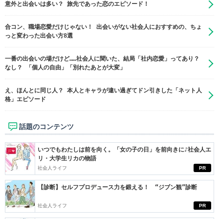
意外と出会いは多い？ 旅先であった恋のエピソード！
合コン、職場恋愛だけじゃない！ 出会いがない社会人におすすめの、ちょ
っと変わった出会い方8選
一番の出会いの場だけど……社会人に聞いた、結局「社内恋愛」ってあり？
なし？ 「個人の自由」「別れたあとが大変」
え、ほんとに同じ人？ 本人とキャラが違い過ぎてドン引きした「ネット人
格」エピソード
話題のコンテンツ
いつでもわたしは前を向く。「女の子の日」を前向きに♪社会人エ
リ・大学生リカの物語
社会人ライフ
PR
【診断】セルフプロデュース力を鍛える！ “ジブン観”診断
社会人ライフ
PR