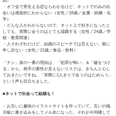
卸）
・オフ会で芽生える恋ならわかるけど、ネットでのみの出
会いは感覚的にわからない（女性／28歳／金属・鉄鋼・化
学）
・どんな人かわからないので、ネット上で好きになったと
しても、実際に会うのはとても躊躇する（女性／24歳／学
校・教育関連）
・人それぞれだけど、結婚のスピーチでは言えない。親に
申し訳ない（女性／22歳／食品・飲料）
「ナシ」派の一番の理由は、「犯罪が怖い」＆「嘘をつけ
る」から。相手の素性が見えないリスクは、きちんと心し
ておきたいですね。「実際に2人きりで会うのはためらう」
という声も目立ちました。
■ネットで出会って結婚も！
・お互いに趣味のイラストサイトを作っていて、互いの掲
示板に書き込みをしてメル友になった。それが今同棲して