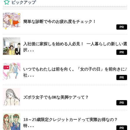
ピックアップ
簡単な診断で今のお疲れ度をチェック！
PR
入社後に家探しを始める人必見！ 一人暮らしの新しい選
択...
PR
いつでもわたしは前を向く。「女の子の日」を前向きに♪
社...
PR
ズボラ女子でもOKな美脚ケアって？
PR
18～25歳限定クレジットカードって実際お得なの？
特...
PR