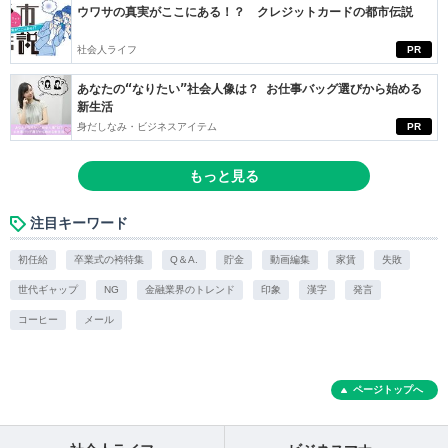
ウワサの真実がここにある！？ クレジットカードの都市伝説
社会人ライフ
PR
あなたの“なりたい”社会人像は？ お仕事バッグ選びから始める
新生活
身だしなみ・ビジネスアイテム
PR
もっと見る
注目キーワード
初任給
卒業式の袴特集
Q＆A.
貯金
動画編集
家賃
失敗
世代ギャップ
NG
金融業界のトレンド
印象
漢字
発言
コーヒー
メール
ページトップへ