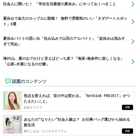
社会人に聞いた！ 「学生生活最後の夏休み」にやっておくべきこと
夏休みで金欠のカップルに朗報！ 無料で雰囲気のいい「タダデートスポッ
ト」6選
夏休みバイトの思い出「住み込みで山荘のアルバイト」「盆休みは混みす
ぎて死ぬ」
海VS山、夏のおでかけと言えばどっち派？「海派→無条件に楽しくなる」
「山派→水着になるのが嫌」
話題のコンテンツ
視点を変えれば、世の中は変わる。「Rethink PROJECT」がつ
たえたいこと。
社会人ライフ
PR
あなたの“なりたい”社会人像は？ お仕事バッグ選びから始める
新生活
身だしなみ・ビジネスアイテム
PR