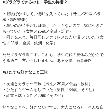
■ダラダラできるのも、学生の特権!?
・昼寝ばかりして、惰眠を貪っていた（男性／30歳／機
械・精密機器）
・暑いのが苦手だし日焼けしたくもないので、家に引きこ
もっていた（女性／26歳／金融・証券）
・同じ友人と、毎日同じファミレスに入り浸っていた（女
性／28歳／金属・鉄鋼・化学）
ただダラダラ過ごす。これも、学生時代の夏休みだからで
きる過ごし方かもしれません。ある意味、有意義!?
■ひたすら好きなこと三昧
・友達とカラオケ三昧（男性／29歳／食品・飲料）
・ひたすらゲームをしていた（男性／34歳／その他）
・読書三昧（女性／30歳／その他）
好きなことを、好きなだけする。大人になると、そんな自