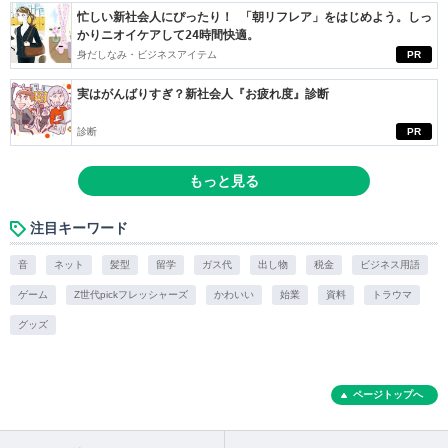
忙しい新社会人にぴったり！ 「朝リフレア」をはじめよう。しっ
かりニオイケアして24時間快適。
身だしなみ・ビジネスアイテム
PR
実はがんばりすぎ？新社会人『お疲れ度』診断
診断
PR
もっと見る
注目キーワード
音
ネット
髪型
留学
ガス代
出し物
税金
ビジネス用語
ゲーム
Z世代pickフレッシャーズ
かわいい
始業
資料
トラウマ
グッズ
ページトップへ