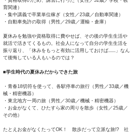
・資格取得のため、講習に行った（女性／32歳／学校・教
育関連）
・集中講義で卒業単位稼ぎ（女性／23歳／自動車関連）
・自動車免許の取得（男性／29歳／運輸・倉庫）
夏休みを勉強や資格取得に費やせば、その後の学生生活や
就活で活きてくるもの。社会人になって自分の学生生活を
振り返り、「休みをもっと有効に活用しておけば......」なん
て後悔している人もいるのでは？
■学生時代の夏休みだからできた旅
・青春18切符を使って、各駅停車の旅行（男性／33歳／機
械・精密機器）
・東北地方一周の旅（男性／30歳／機械・精密機器）
・お金がなくて、ひたすら家の周りを散歩（女性／25歳／
その他）
たとえお金がなくたってOK！ 散歩だって立派な旅!? 社