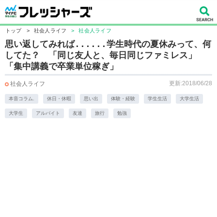
トップ
>
社会人ライフ
>
社会人ライフ
思い返してみれば......学生時代の夏休みって、何
してた？ 「同じ友人と、毎日同じファミレス」
「集中講義で卒業単位稼ぎ」
更新:2018/06/28
社会人ライフ
本音コラム.
休日・休暇
思い出
体験・経験
学生生活
大学生活
大学生
アルバイト
友達
旅行
勉強