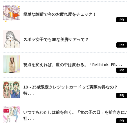
簡単な診断で今のお疲れ度をチェック！
PR
ズボラ女子でもOKな美脚ケアって？
PR
視点を変えれば、世の中は変わる。「Rethink PR...
PR
18～25歳限定クレジットカードって実際お得なの？
特...
PR
いつでもわたしは前を向く。「女の子の日」を前向きに♪
社...
PR