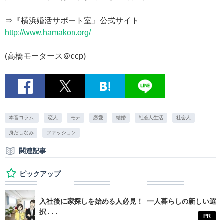
⇒『横浜婚活サポート室』公式サイト
http://www.hamakon.org/
(高橋モータース＠dcp)
本音コラム.
恋人
モテ
恋愛
結婚
社会人生活
社会人
身だしなみ
ファッション
関連記事
ピックアップ
入社後に家探しを始める人必見！ 一人暮らしの新しい選
択...
PR