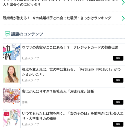
人と出会うのにピッタリ」
既婚者が教える！ 今の結婚相手と出会った場所・きっかけランキング
話題のコンテンツ
ウワサの真実がここにある！？ クレジットカードの都市伝説
社会人ライフ
PR
視点を変えれば、世の中は変わる。「Rethink PROJECT」がつ
たえたいこと。
社会人ライフ
PR
実はがんばりすぎ？新社会人『お疲れ度』診断
診断
PR
いつでもわたしは前を向く。「女の子の日」を前向きに♪社会人エ
リ・大学生リカの物語
社会人ライフ
PR