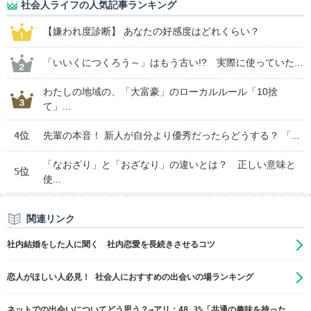
社会人ライフの人気記事ランキング
【嫌われ度診断】 あなたの好感度はどれくらい？
「いいくにつくろう～」はもう古い!? 実際に使っていた...
わたしの地域の、「大富豪」のローカルルール「10捨
て」...
4位
先輩の本音！ 新人が自分より優秀だったらどうする？ 「...
「なおざり」と「おざなり」の違いとは？ 正しい意味と
5位
使...
関連リンク
社内結婚をした人に聞く 社内恋愛を長続きさせるコツ
恋人がほしい人必見！ 社会人におすすめの出会いの場ランキング
ネットでの出会いについてどう思う？→アリ：48.3%「共通の趣味を持った