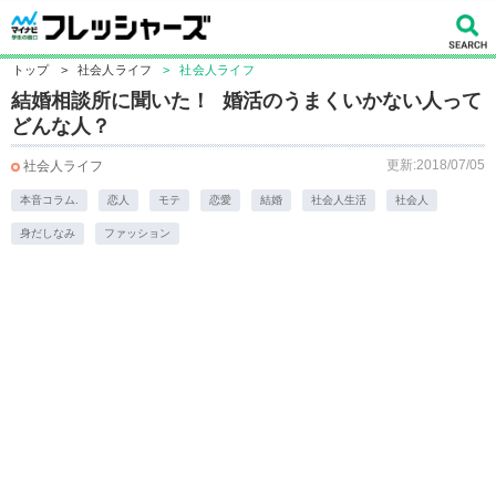
トップ
>
社会人ライフ
>
社会人ライフ
結婚相談所に聞いた！ 婚活のうまくいかない人って
どんな人？
更新:2018/07/05
社会人ライフ
本音コラム.
恋人
モテ
恋愛
結婚
社会人生活
社会人
身だしなみ
ファッション