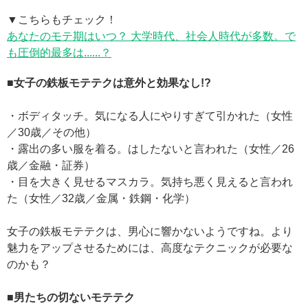
▼こちらもチェック！
あなたのモテ期はいつ？ 大学時代、社会人時代が多数。で
も圧倒的最多は......？
■女子の鉄板モテテクは意外と効果なし!?
・ボディタッチ。気になる人にやりすぎて引かれた（女性
／30歳／その他）
・露出の多い服を着る。はしたないと言われた（女性／26
歳／金融・証券）
・目を大きく見せるマスカラ。気持ち悪く見えると言われ
た（女性／32歳／金属・鉄鋼・化学）
女子の鉄板モテテクは、男心に響かないようですね。より
魅力をアップさせるためには、高度なテクニックが必要な
のかも？
■男たちの切ないモテテク