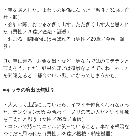
・車を購入した。まわりの足係になった（男性／31歳／商
社・卸）
・会計の際、おごるか多く出す。ただ多く出す人と思われ
た（男性／29歳／金融・証券）
・おごる。瞬間的には喜ばれる（男性／29歳／金融・証
券）
良い車に乗る、お金を出すなど、男ならではのモテテクと
言えそう。ただ、効果のほどは微妙なようですね。やり方
を間違えると「都合のいい男」になってしまうかも。
■キャラの演出は無駄？
・大人しく上品にしていたら、イマイチ仲良くなれなかっ
た。テンションがかみ合わず、ノリの悪い人だという印象
を与えたと思う（女性／26歳／通信）
・コンパで黙ってニヒルに笑っていること。単なる根暗な
やつだと思われた（男性／35歳／機械・精密機器）