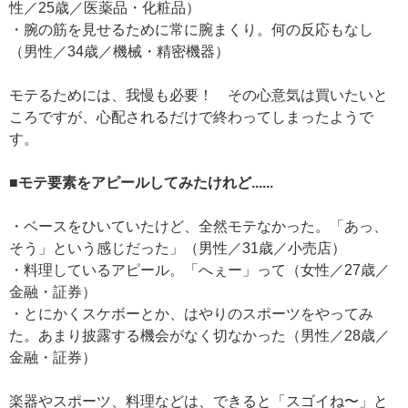
性／25歳／医薬品・化粧品）
・腕の筋を見せるために常に腕まくり。何の反応もなし
（男性／34歳／機械・精密機器）
モテるためには、我慢も必要！ その心意気は買いたいと
ころですが、心配されるだけで終わってしまったようで
す。
■モテ要素をアピールしてみたけれど......
・ベースをひいていたけど、全然モテなかった。「あっ、
そう」という感じだった」（男性／31歳／小売店）
・料理しているアピール。「へぇー」って（女性／27歳／
金融・証券）
・とにかくスケボーとか、はやりのスポーツをやってみ
た。あまり披露する機会がなく切なかった（男性／28歳／
金融・証券）
楽器やスポーツ、料理などは、できると「スゴイね〜」と