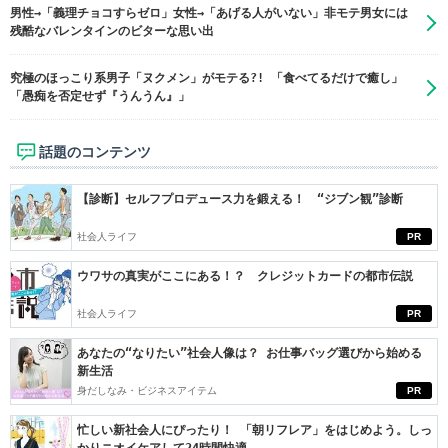
男性→「義理チョコすらゼロ」女性→「あげる人がいない」非モテ男女には
残酷なバレンタインのビターな思い出
究極のほっこり系男子「ヌクメン」がモテる?! 「食べてるだけで癒し」
「愚痴を否定せず『うんうん』」
話題のコンテンツ
【診断】セルフプロデュース力を鍛える！ “ジブン観”診断
社会人ライフ
PR
ウワサの真実がここにある！？ クレジットカードの都市伝説
社会人ライフ
PR
あなたの“なりたい”社会人像は？ お仕事バッグ選びから始める
新生活
身だしなみ・ビジネスアイテム
PR
忙しい新社会人にぴったり！ 「朝リフレア」をはじめよう。しっ