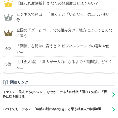
【嫌われ度診断】 あなたの好感度はどれくらい？
ビジネスで頻出！ 「頂く」と「いただく」の正しい使い
分...
全国の「グーとパー」での組み分け、地方によってこんな
に違う
「閾値」を簡単に言うと？ ビジネスシーンでの意味や使
4位
い...
【社会人編】「新人が一人前になるまでの期間は、どのく
5位
ら...
関連リンク
イケメン・美人でもないのに、なぜかモテる人の特徴「面白く知的」「親
身に話を聞ける」
いつまでもモテる？ 「年齢の割に若いなぁ」と思う社会人の特徴8選