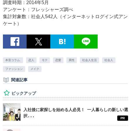
調査時期：2014年5月
アンケート：フレッシャーズ調べ
集計対象数：社会人542人（インターネットログイン式アン
ケート）
本音コラム.
恋人
モテ
恋愛
異性
社会人生活
社会人
ファッション
メイク
関連記事
ピックアップ
入社後に家探しを始める人必見！ 一人暮らしの新しい選
択...
PR