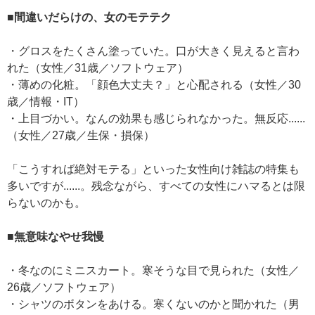
■間違いだらけの、女のモテテク
・グロスをたくさん塗っていた。口が大きく見えると言わ
れた（女性／31歳／ソフトウェア）
・薄めの化粧。「顔色大丈夫？」と心配される（女性／30
歳／情報・IT）
・上目づかい。なんの効果も感じられなかった。無反応......
（女性／27歳／生保・損保）
「こうすれば絶対モテる」といった女性向け雑誌の特集も
多いですが......。残念ながら、すべての女性にハマるとは限
らないのかも。
■無意味なやせ我慢
・冬なのにミニスカート。寒そうな目で見られた（女性／
26歳／ソフトウェア）
・シャツのボタンをあける。寒くないのかと聞かれた（男