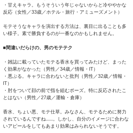
・甘えキャラ。もうそういう年じゃないからと冷ややかな
反応（女性／33歳／ホテル・旅行・アミューズメント）
モテそうなキャラを演出する方法は、裏目に出ることも多
い様子。素で勝負するのが一番なのかもしれません。
■間違いだらけの、男のモテテク
・雑誌に載っていたモテる香水を買ってみたけど、まった
く効果がなかった（男性／34歳／情報・IT）
・悪ぶる。キャラに合わないと批判（男性／32歳／情報・
IT）
・肘をついて顔の前で指を組むポーズ。特に反応されたこ
とはない（男性／27歳／運輸・倉庫）
香水、ちょい悪、モテ仕草。みなさん、モテるために努力
されているんですね......。しかし、自分のイメージに合わな
いアピールをしてもあまり効果はみられないそうです。