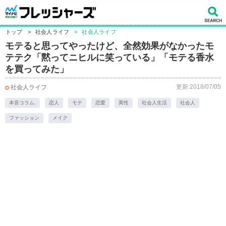
トップ
>
社会人ライフ
>
社会人ライフ
モテると思ってやったけど、全然効果がなかったモ
テテク「黙ってニヒルに笑っている」「モテる香水
を買ってみた」
更新:2018/07/05
社会人ライフ
本音コラム.
恋人
モテ
恋愛
異性
社会人生活
社会人
ファッション
メイク