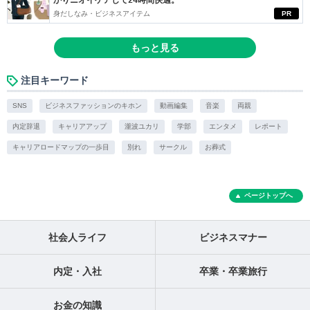
かりニオイケアして24時間快適。
身だしなみ・ビジネスアイテム
PR
もっと見る
注目キーワード
SNS
ビジネスファッションのキホン
動画編集
音楽
両親
内定辞退
キャリアアップ
瀧波ユカリ
学部
エンタメ
レポート
キャリアロードマップの一歩目
別れ
サークル
お葬式
ページトップへ
社会人ライフ
ビジネスマナー
内定・入社
卒業・卒業旅行
お金の知識