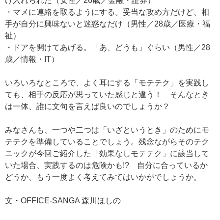
け入れられた（女性／26歳／金融・証券）
・マメに連絡を取るようにする。妥当な攻め方だけど、相
手が自分に興味ないと迷惑なだけ（男性／28歳／医療・福
祉）
・ドアを開けてあげる。「あ、どうも」ぐらい（男性／28
歳／情報・IT）
いろいろなところで、よく耳にする「モテテク」を実践し
ても、相手の反応が思っていた感じと違う！ そんなとき
は一体、誰に文句を言えば良いのでしょうか？
みなさんも、一つや二つは「いざというとき」のためにモ
テテクを準備していることでしょう。残念ながらそのテク
ニックが今回ご紹介した「効果なしモテテク」に該当して
いた場合、実践するのは危険かも!? 自分に合っているか
どうか、もう一度よく考えてみてはいかがでしょうか。
文・OFFICE-SANGA 森川ほしの