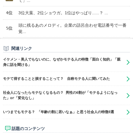
て」...
4位
3位大葉、2位ショウガ。1位はやっぱり......？ ...
頭に残るあのメロディ。企業の語呂合わせ電話番号で一番
5位
覚...
関連リンク
イケメン・美人でもないのに、なぜかモテる人の特徴「面白く知的」「親
身に話を聞ける」
モテて得することと損することって？ 自称モテる人に聞いてみた
社会人になったらモテなくなるもの？ 男性の6割が「モテるようになっ
た」or「変化なし」
いつまでもモテる？ 「年齢の割に若いなぁ」と思う社会人の特徴8選
話題のコンテンツ