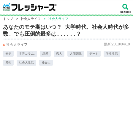
トップ
>
社会人ライフ
>
社会人ライフ
あなたのモテ期はいつ？ 大学時代、社会人時代が多
数。でも圧倒的最多は......？
更新:2018/04/19
社会人ライフ
モテ
本音コラム.
恋愛
恋人
人間関係
デート
学生生活
異性
社会人生活
社会人