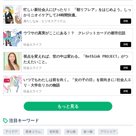
忙しい新社会人にぴったり！ 「朝リフレア」をはじめよう。しっ
かりニオイケアして24時間快適。
身だしなみ・ビジネスアイテム
PR
ウワサの真実がここにある！？ クレジットカードの都市伝説
社会人ライフ
PR
視点を変えれば、世の中は変わる。「Rethink PROJECT」がつ
たえたいこと。
社会人ライフ
PR
いつでもわたしは前を向く。「女の子の日」を前向きに♪社会人エ
リ・大学生リカの物語
社会人ライフ
PR
もっと見る
注目キーワード
アイデア
著者コラム.
初対面
持ち物
食べ物
アウトドア