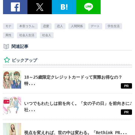
モテ
本音コラム.
恋愛
恋人
人間関係
デート
学生生活
異性
社会人生活
社会人
関連記事
ピックアップ
18～25歳限定クレジットカードって実際お得なの？
特...
PR
いつでもわたしは前を向く。「女の子の日」を前向きに♪
社...
PR
視点を変えれば、世の中は変わる。「Rethink PR...