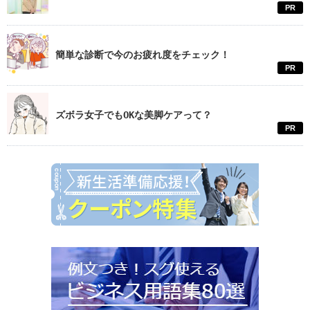
PR
簡単な診断で今のお疲れ度をチェック！
PR
ズボラ女子でもOKな美脚ケアって？
PR