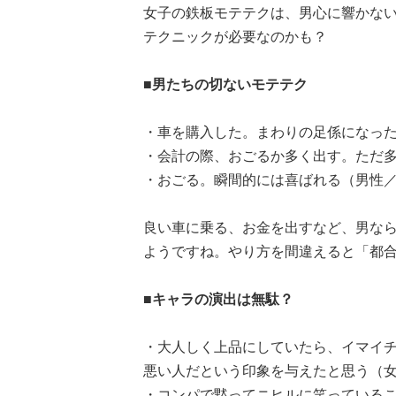
女子の鉄板モテテクは、男心に響かな
テクニックが必要なのかも？
■男たちの切ないモテテク
・車を購入した。まわりの足係になった
・会計の際、おごるか多く出す。ただ多
・おごる。瞬間的には喜ばれる（男性／
良い車に乗る、お金を出すなど、男な
ようですね。やり方を間違えると「都
■キャラの演出は無駄？
・大人しく上品にしていたら、イマイ
悪い人だという印象を与えたと思う（女
・コンパで黙ってニヒルに笑っているこ