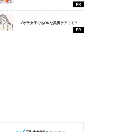
PR
ズボラ女子でもOKな美脚ケアって？
PR