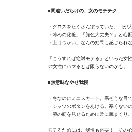
■間違いだらけの、女のモテテク
・グロスをたくさん塗っていた。口が大
・薄めの化粧。「顔色大丈夫？」と心配
・上目づかい。なんの効果も感じられなかっ
「こうすれば絶対モテる」といった女性向
の女性にハマるとは限らないのかも。
■無意味なやせ我慢
・冬なのにミニスカート。寒そうな目で
・シャツのボタンをあける。寒くないの
・腕の筋を見せるために常に腕まくり。
モテるためには、我慢も必要！ その