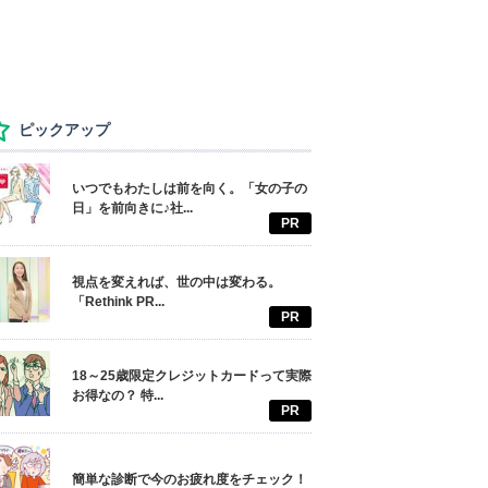
ピックアップ
いつでもわたしは前を向く。「女の子の
日」を前向きに♪社...
PR
視点を変えれば、世の中は変わる。
「Rethink PR...
PR
18～25歳限定クレジットカードって実際
お得なの？ 特...
PR
簡単な診断で今のお疲れ度をチェック！