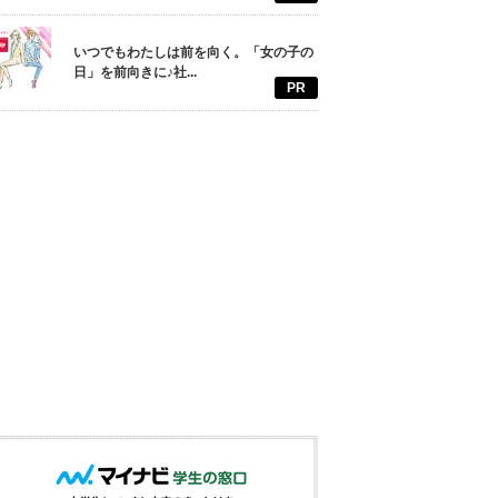
いつでもわたしは前を向く。「女の子の
日」を前向きに♪社...
PR