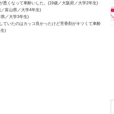
悪くなって車酔いした。(19歳／大阪府／大学2年生)
歳／富山県／大学4年生)
県／大学3年生)
していたのはカッコ良かったけど芳香剤がキツくて車酔
生)