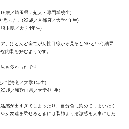
18歳／埼玉県／短大・専門学校生)
思った。(22歳／京都府／大学4年生)
／埼玉県／大学4年生)
ア、ほとんど全てが女性目線から見るとNGという結果
ルな内装を好むようです。
意見も多かったです。
歳／北海道／大学1年生)
23歳／和歌山県／大学4年生)
生活感が出すぎてしまったり、自分色に染めてしまいたく
女や女友達を乗せるときには装飾より清潔感を大事にした