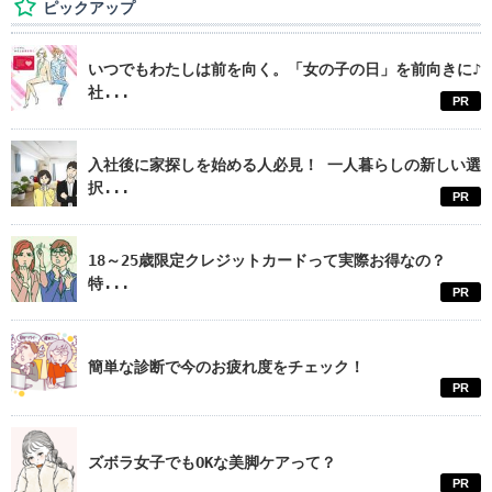
ピックアップ
いつでもわたしは前を向く。「女の子の日」を前向きに♪
社...
PR
入社後に家探しを始める人必見！ 一人暮らしの新しい選
択...
PR
18～25歳限定クレジットカードって実際お得なの？
特...
PR
簡単な診断で今のお疲れ度をチェック！
PR
ズボラ女子でもOKな美脚ケアって？
PR