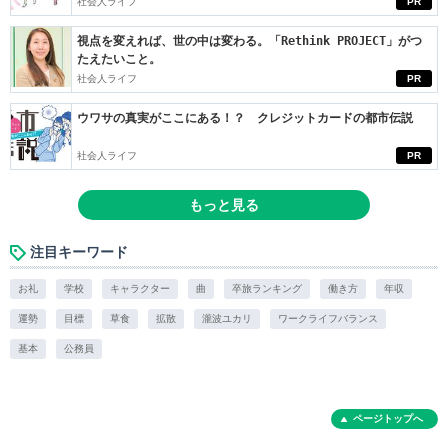
社会人ライフ
PR
視点を変えれば、世の中は変わる。「Rethink PROJECT」がつ
たえたいこと。
社会人ライフ
PR
ウワサの真実がここにある！？ クレジットカードの都市伝説
社会人ライフ
PR
もっと見る
注目キーワード
お礼
学校
キャラクター
曲
卒旅ランキング
働き方
年収
運勢
目標
草食
拡散
瀧波ユカリ
ワークライフバランス
基本
公務員
ページトップへ