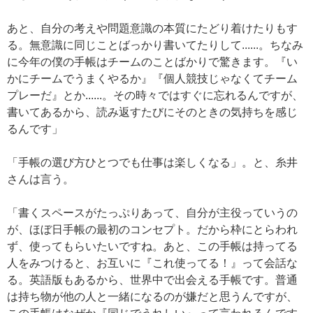
あと、自分の考えや問題意識の本質にたどり着けたりもす
る。無意識に同じことばっかり書いてたりして......。ちなみ
に今年の僕の手帳はチームのことばかりで驚きます。『い
かにチームでうまくやるか』『個人競技じゃなくてチーム
プレーだ』とか......。その時々ではすぐに忘れるんですが、
書いてあるから、読み返すたびにそのときの気持ちを感じ
るんです」
「手帳の選び方ひとつでも仕事は楽しくなる」。と、糸井
さんは言う。
「書くスペースがたっぷりあって、自分が主役っていうの
が、ほぼ日手帳の最初のコンセプト。だから枠にとらわれ
ず、使ってもらいたいですね。あと、この手帳は持ってる
人をみつけると、お互いに『これ使ってる！』って会話な
る。英語版もあるから、世界中で出会える手帳です。普通
は持ち物が他の人と一緒になるのが嫌だと思うんですが、