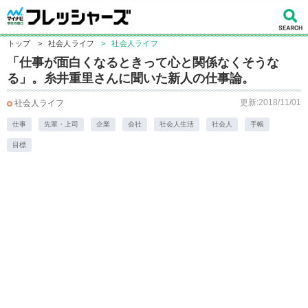
トップ
>
社会人ライフ
>
社会人ライフ
「仕事が面白くなるときって心と関係なくそうな
る」。糸井重里さんに聞いた新人の仕事論。
更新:2018/11/01
社会人ライフ
仕事
先輩・上司
企業
会社
社会人生活
社会人
手帳
目標