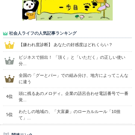
社会人ライフの人気記事ランキング
【嫌われ度診断】 あなたの好感度はどれくらい？
ビジネスで頻出！ 「頂く」と「いただく」の正しい使い
分...
全国の「グーとパー」での組み分け、地方によってこんな
に違う
頭に残るあのメロディ。企業の語呂合わせ電話番号で一番
4位
覚...
わたしの地域の、「大富豪」のローカルルール「10捨
5位
て」...