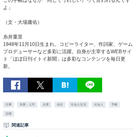
この手帳はなぜか『同じでうれしい』って言われるんです
よ」
（文・大場庸佑）
糸井重里
1948年11月10日生まれ。コピーライター、作詞家、ゲーム
プロデューサーなど多彩に活躍。自身が主宰するWEBサイ
ト「ほぼ日刊イトイ新聞」は多彩なコンテンツを毎日更
新。
仕事
先輩・上司
企業
会社
社会人生活
社会人
手帳
目標
関連記事