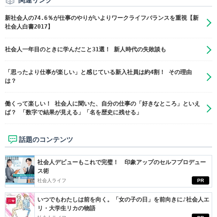
関連リンク
新社会人の74.6％が仕事のやりがいよりワークライフバランスを重視【新
社会人白書2017】
社会人一年目のときに学んだこと31選！ 新人時代の失敗談も
「思ったより仕事が楽しい」と感じている新入社員は約4割！ その理由
は？
働くって楽しい！ 社会人に聞いた、自分の仕事の「好きなところ」といえ
ば？ 「数字で結果が見える」「名を歴史に残せる」
話題のコンテンツ
社会人デビューもこれで完璧！ 印象アップのセルフプロデュー
ス術
社会人ライフ
PR
いつでもわたしは前を向く。「女の子の日」を前向きに♪社会人エ
リ・大学生リカの物語