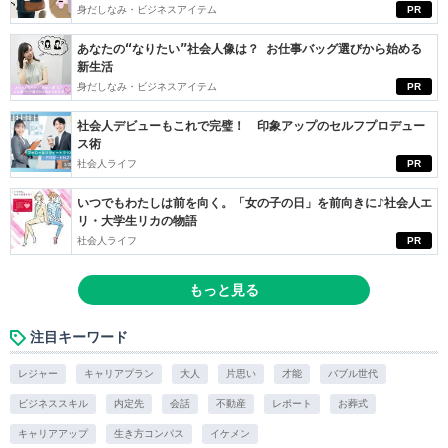
身だしなみ・ビジネスアイテム
PR
あなたの“なりたい”社会人像は？ お仕事バッグ選びから始める
新生活
身だしなみ・ビジネスアイテム
PR
社会人デビューもこれで完璧！ 印象アップのセルフプロデュー
ス術
社会人ライフ
PR
いつでもわたしは前を向く。「女の子の日」を前向きに♪社会人エ
リ・大学生リカの物語
社会人ライフ
PR
もっと見る
注目キーワード
レジャー
キャリアプラン
大人
片思い
才能
バブル世代
ビジネススキル
内定先
会話
不動産
レポート
お葬式
キャリアアップ
生き方コンパス
イケメン