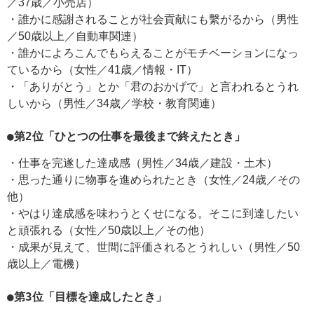
／37歳／小売店）
・誰かに感謝されることが社会貢献にも繫がるから（男性
／50歳以上／自動車関連）
・誰かによろこんでもらえることがモチベーションになっ
ているから（女性／41歳／情報・IT）
・「ありがとう」とか「君のおかげで」と言われるとうれ
しいから（男性／34歳／学校・教育関連）
●第2位「ひとつの仕事を最後まで終えたとき」
・仕事を完遂した達成感（男性／34歳／建設・土木）
・思った通りに物事を進められたとき（女性／24歳／その
他）
・やはり達成感を味わうとくせになる。そこに到達したい
と頑張れる（女性／50歳以上／その他）
・成果が見えて、世間に評価されるとうれしい（男性／50
歳以上／電機）
●第3位「目標を達成したとき」