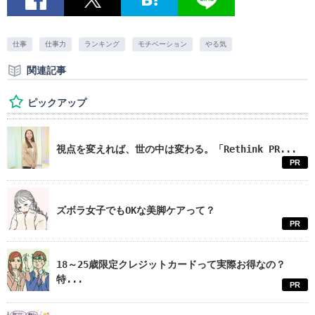
仕事
仕事力
ランキング
モチベーション
やる気
関連記事
ピックアップ
視点を変えれば、世の中は変わる。「Rethink PR...
PR
ズボラ女子でもOKな美脚ケアって？
PR
18～25歳限定クレジットカードって実際お得なの？
特...
PR