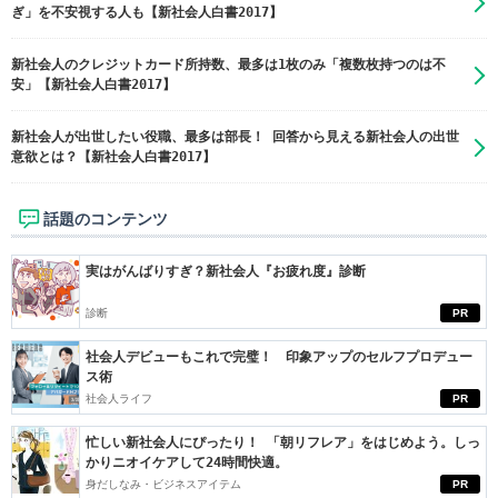
ぎ」を不安視する人も【新社会人白書2017】
新社会人のクレジットカード所持数、最多は1枚のみ「複数枚持つのは不
安」【新社会人白書2017】
新社会人が出世したい役職、最多は部長！ 回答から見える新社会人の出世
意欲とは？【新社会人白書2017】
話題のコンテンツ
実はがんばりすぎ？新社会人『お疲れ度』診断
診断
PR
社会人デビューもこれで完璧！ 印象アップのセルフプロデュー
ス術
社会人ライフ
PR
忙しい新社会人にぴったり！ 「朝リフレア」をはじめよう。しっ
かりニオイケアして24時間快適。
身だしなみ・ビジネスアイテム
PR