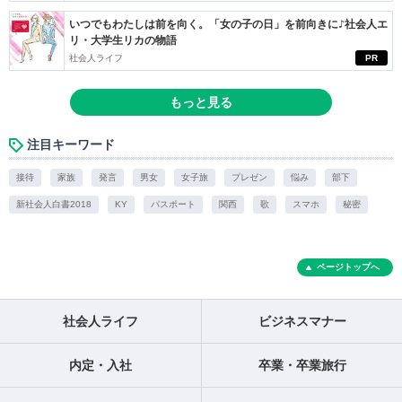
いつでもわたしは前を向く。「女の子の日」を前向きに♪社会人エ
リ・大学生リカの物語
社会人ライフ
PR
もっと見る
注目キーワード
接待
家族
発言
男女
女子旅
プレゼン
悩み
部下
新社会人白書2018
KY
パスポート
関西
歌
スマホ
秘密
ページトップへ
社会人ライフ
ビジネスマナー
内定・入社
卒業・卒業旅行