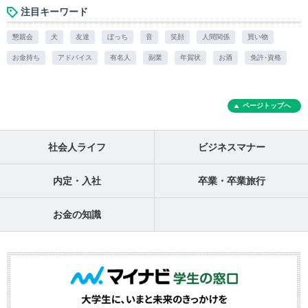
注目キーワード
懇親会
犬
友達
ぼっち
音
笑顔
人間関係
買い物
お金持ち
アドバイス
有名人
副業
年賀状
お酒
免許･資格
ページトップへ
社会人ライフ
ビジネスマナー
内定・入社
卒業・卒業旅行
お金の知識