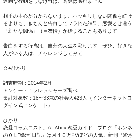
過剰な行動をしなければ、関係は壊れません。
相手の本心が分からないまま、ハッキリしない関係を続け
るよりも、きちんと告白してフラれた結果、恋愛とは違う
「新たな関係」（＝友情）が始まることもあります。
告白をする行為は、自分の人生を彩ります。ぜひ、好きな
人がいる人は、チャレンジしてみて！
文●ひかり
調査時期：2014年2月
アンケート：フレッシャーズ調べ
集計対象数：18〜33歳の社会人423人（インターネットロ
グイン式アンケート）
ひかり
恋愛コラムニスト。All About恋愛ガイド。ブログ「ホンネ
のＯＬ"婚活"日記」は月４０万PVほどの人気。新刊『愛さ