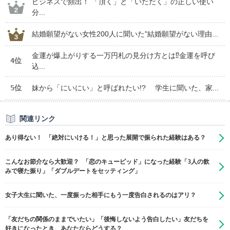
ビジネスで頻出！ 「頂く」と「いただく」の正しい使い
分...
結婚願望がない女性200人に聞いた"結婚願望がない理由...
金運が爆上がりする一万円札の見分け方とは⁉金運を呼び
4位
込...
5位
妹から「にいにい」と呼ばれたい!? 学生に聞いた、家...
関連リンク
あり得ない！ 「絶対にいける！」と思った展開で振られた経験はある？
こんなお節介なら大歓迎？ 「恋のキューピッド」になった経験「3人の飲
みで寝た振り」「ダブルデートをセッティング」
女子大生に聞いた、一度振った相手にもう一度告白されるのはアリ？
「友だちの関係のままでいたい」「後悔しないよう告白したい」友だちを
好きになったとき、あなたならどうする？