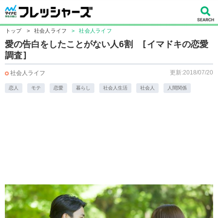
トップ
>
社会人ライフ
>
社会人ライフ
愛の告白をしたことがない人6割 [イマドキの恋愛
調査]
更新:2018/07/20
社会人ライフ
恋人
モテ
恋愛
暮らし
社会人生活
社会人
人間関係