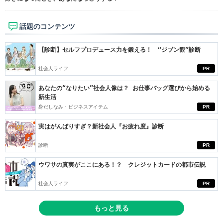
話題のコンテンツ
【診断】セルフプロデュース力を鍛える！ “ジブン観”診断
社会人ライフ
PR
あなたの“なりたい”社会人像は？ お仕事バッグ選びから始める
新生活
身だしなみ・ビジネスアイテム
PR
実はがんばりすぎ？新社会人『お疲れ度』診断
診断
PR
ウワサの真実がここにある！？ クレジットカードの都市伝説
社会人ライフ
PR
もっと見る