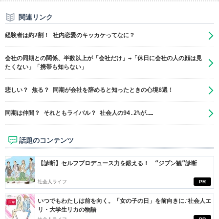
関連リンク
経験者は約2割！ 社内恋愛のキッカケってなに？
会社の同期との関係、半数以上が「会社だけ」→「休日に会社の人の顔は見
たくない」「携帯も知らない」
悲しい？ 焦る？ 同期が会社を辞めると知ったときの心境8選！
同期は仲間？ それともライバル？ 社会人の94.2%が……
話題のコンテンツ
【診断】セルフプロデュース力を鍛える！ “ジブン観”診断
社会人ライフ
PR
いつでもわたしは前を向く。「女の子の日」を前向きに♪社会人エ
リ・大学生リカの物語