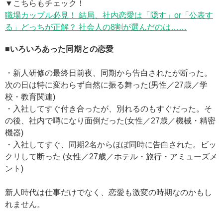
▼こちらもチェック！
職場カップル必見！ 結局、社内恋愛は「隠す」or「公表す
る」どっちが正解？ 社会人の8割が選んだのは……
■いろいろあった同期との恋愛
・新人研修の最終日前夜、同期から告白されたが断った。
次の日は特に変わらず自然に振る舞った(男性／27歳／学
校・教育関連)
・入社してすぐ付き合ったが、別れるのもすぐだった。そ
の後、社内で噂になり面倒だった(女性／27歳／機械・精密
機器)
・入社してすぐ、同期2名からほぼ同時に告白された。ビッ
クリして断った (女性／27歳／ホテル・旅行・アミューズメ
ント)
新人時代は仕事だけでなく、恋愛も激変の時期なのかもし
れません。