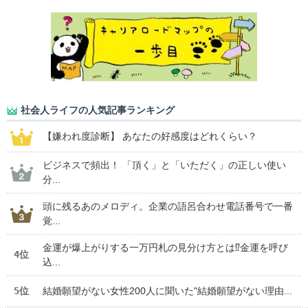
社会人ライフの人気記事ランキング
【嫌われ度診断】 あなたの好感度はどれくらい？
ビジネスで頻出！ 「頂く」と「いただく」の正しい使い
分...
頭に残るあのメロディ。企業の語呂合わせ電話番号で一番
覚...
金運が爆上がりする一万円札の見分け方とは⁉金運を呼び
4位
込...
5位
結婚願望がない女性200人に聞いた"結婚願望がない理由...