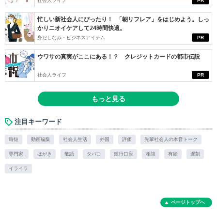
社会人ライフ
PR
忙しい新社会人にぴったり！ 「朝リフレア」をはじめよう。しっ
かりニオイケアして24時間快適。
身だしなみ・ビジネスアイテム
PR
ウワサの真実がここにある！？ クレジットカードの都市伝説
社会人ライフ
PR
もっと見る
注目キーワード
時短
動画編集
社会人生活
外国
評価
先輩社会人の本音トーク
専門家.
はがき
敬語
タバコ
銀行口座
相談
有給
遅刻
イライラ
ページトップへ