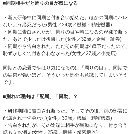
■同期相手だと周りの目が気になる
・新人研修中に同期と付き合い始めた。ほかの同期にバレ
ないよう必死だった(男性／34歳／機械・精密機器)
・同期に告白されたが、周りの目や噂になるのが嫌で断っ
た。あとで少しだけ後悔した(女性／32歳／金融・証券)
・同期から告白された。ただその同期は4歳下だったので、
恥ずかしくて付き合わなかった(女性／27歳／小売店)
同期との恋愛でやはり気になるのは「周りの目」。同期で
の結束が強いほど、そういった部分も意識してしまいそう
です。
■別れの理由は「配属」「異動」？
・研修期間に告白され断った。そしてその後、別の部署に
配属され一切会わず(女性／30歳／機械・精密機器)
・告白されたが、その途端に相手が異動になり、付き合う
話も立ち消え(女性／25歳／機械・精密機器)