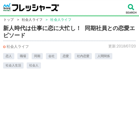
トップ
>
社会人ライフ
>
社会人ライフ
新人時代は仕事に恋に大忙し！ 同期社員との恋愛エ
ピソード
更新:2018/07/20
社会人ライフ
恋人
職場
同期
会社
恋愛
社内恋愛
人間関係
社会人生活
社会人