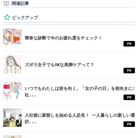
関連記事
ピックアップ
簡単な診断で今のお疲れ度をチェック！
PR
ズボラ女子でもOKな美脚ケアって？
PR
いつでもわたしは前を向く。「女の子の日」を前向きに♪
社...
PR
入社後に家探しを始める人必見！ 一人暮らしの新しい選
択...
PR