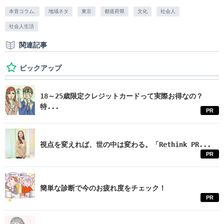
本音コラム.
地域ネタ
東京
都道府県
文化
社会人
社会人生活
関連記事
ピックアップ
18～25歳限定クレジットカードって実際お得なの？
特...
PR
視点を変えれば、世の中は変わる。「Rethink PR...
PR
簡単な診断で今のお疲れ度をチェック！
PR