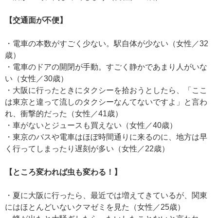
【交通面が不便】
・電車の本数がすごく少ない。駅自体が少ない（女性／32
歳）
・電車のドアの開閉が手動。すごく静かであまり人がいな
い（女性／30歳）
・大阪に行ったときにタクシーを拾おうとしたら、「ここ
は東京と違って流しのタクシーなんてないですよ」と言わ
れ、衝撃的だった（女性／41歳）
・車がないとジュースも買えない（女性／40歳）
・東京のバスや電車はほぼ時間通りに来るのに、地方は早
く行ってしまったり遅刻が多い（女性／22歳）
【ところ変われば虫も変わる！】
・夏に大阪に行ったら、最近では増えてきているが、関東
にはほとんどいないクマゼミを見た（女性／25歳）