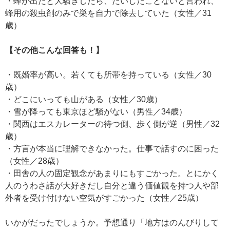
・蜂が出たと大騒ぎしたら、たいしたことないと言われ、
蜂用の殺虫剤のみで巣を自力で除去していた（女性／31
歳）
【その他こんな回答も！】
・既婚率が高い。若くても所帯を持っている（女性／30
歳）
・どこにいっても山がある（女性／30歳）
・雪が降っても東京ほど騒がない（男性／34歳）
・関西はエスカレーターの待つ側、歩く側が逆（男性／32
歳）
・方言が本当に理解できなかった。仕事で話すのに困った
（女性／28歳）
・田舎の人の固定観念があまりにもすごかった。とにかく
人のうわさ話が大好きだし自分と違う価値観を持つ人や部
外者を受け付けない空気がすごかった（女性／25歳）
いかがだったでしょうか。予想通り「地方はのんびりして