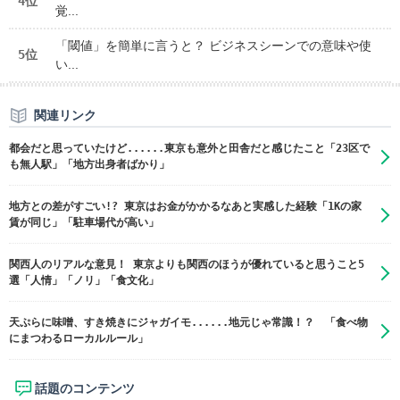
4位
覚...
「閾値」を簡単に言うと？ ビジネスシーンでの意味や使
5位
い...
関連リンク
都会だと思っていたけど......東京も意外と田舎だと感じたこと「23区で
も無人駅」「地方出身者ばかり」
地方との差がすごい!? 東京はお金がかかるなあと実感した経験「1Kの家
賃が同じ」「駐車場代が高い」
関西人のリアルな意見！ 東京よりも関西のほうが優れていると思うこと5
選「人情」「ノリ」「食文化」
天ぷらに味噌、すき焼きにジャガイモ......地元じゃ常識！？ 「食べ物
にまつわるローカルルール」
話題のコンテンツ