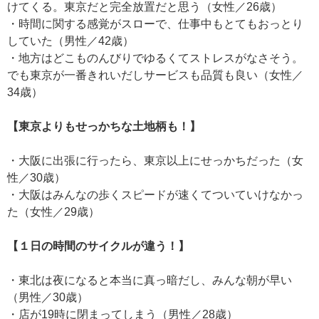
けてくる。東京だと完全放置だと思う（女性／26歳）
・時間に関する感覚がスローで、仕事中もとてもおっとり
していた（男性／42歳）
・地方はどこものんびりでゆるくてストレスがなさそう。
でも東京が一番きれいだしサービスも品質も良い（女性／
34歳）
【東京よりもせっかちな土地柄も！】
・大阪に出張に行ったら、東京以上にせっかちだった（女
性／30歳）
・大阪はみんなの歩くスピードが速くてついていけなかっ
た（女性／29歳）
【１日の時間のサイクルが違う！】
・東北は夜になると本当に真っ暗だし、みんな朝が早い
（男性／30歳）
・店が19時に閉まってしまう（男性／28歳）