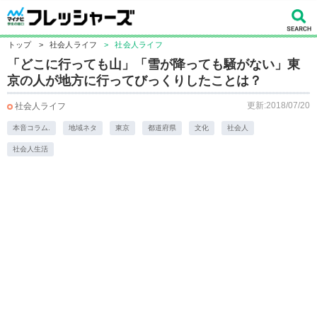
トップ
>
社会人ライフ
>
社会人ライフ
「どこに行っても山」「雪が降っても騒がない」東
京の人が地方に行ってびっくりしたことは？
更新:2018/07/20
社会人ライフ
本音コラム.
地域ネタ
東京
都道府県
文化
社会人
社会人生活