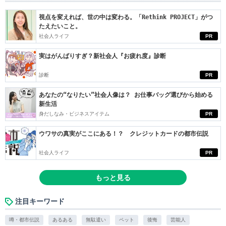
視点を変えれば、世の中は変わる。「Rethink PROJECT」がつ
たえたいこと。
社会人ライフ
PR
実はがんばりすぎ？新社会人『お疲れ度』診断
診断
PR
あなたの“なりたい”社会人像は？ お仕事バッグ選びから始める
新生活
身だしなみ・ビジネスアイテム
PR
ウワサの真実がここにある！？ クレジットカードの都市伝説
社会人ライフ
PR
もっと見る
注目キーワード
噂・都市伝説
あるある
無駄遣い
ペット
後悔
芸能人