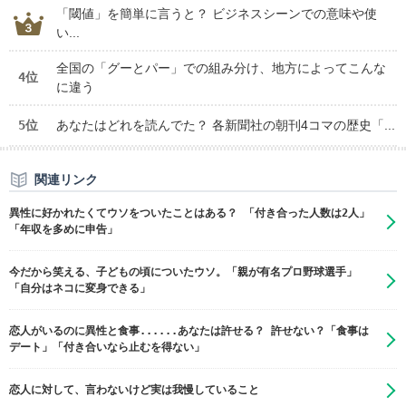
「閾値」を簡単に言うと？ ビジネスシーンでの意味や使
い...
全国の「グーとパー」での組み分け、地方によってこんな
4位
に違う
5位
あなたはどれを読んでた？ 各新聞社の朝刊4コマの歴史「...
関連リンク
異性に好かれたくてウソをついたことはある？ 「付き合った人数は2人」
「年収を多めに申告」
今だから笑える、子どもの頃についたウソ。「親が有名プロ野球選手」
「自分はネコに変身できる」
恋人がいるのに異性と食事......あなたは許せる？ 許せない？「食事は
デート」「付き合いなら止むを得ない」
恋人に対して、言わないけど実は我慢していること