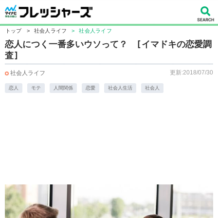
トップ
>
社会人ライフ
>
社会人ライフ
恋人につく一番多いウソって？ [イマドキの恋愛調
査]
更新:2018/07/30
社会人ライフ
恋人
モテ
人間関係
恋愛
社会人生活
社会人