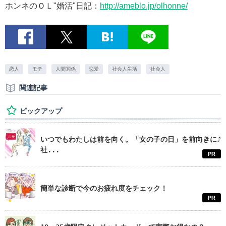
ホンネのＯＬ"婚活"日記：
http://ameblo.jp/olhonne/
恋人
モテ
人間関係
恋愛
社会人生活
社会人
関連記事
ピックアップ
いつでもわたしは前を向く。「女の子の日」を前向きに♪
社...
PR
簡単な診断で今のお疲れ度をチェック！
PR