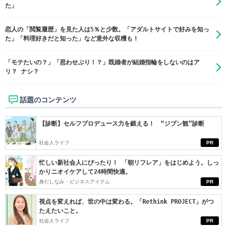
た」
恋人の「閲覧履歴」を見た人は5％と少数。「アダルトサイトで好みを知っ
た」「料理好きだと知った」など意外な収穫も！
「モテたいの？」「思わせぶり！？」既婚者が結婚指輪をしないのはア
リ？ ナシ？
話題のコンテンツ
【診断】セルフプロデュース力を鍛える！ “ジブン観”診断
社会人ライフ
PR
忙しい新社会人にぴったり！ 「朝リフレア」をはじめよう。しっ
かりニオイケアして24時間快適。
身だしなみ・ビジネスアイテム
PR
視点を変えれば、世の中は変わる。「Rethink PROJECT」がつ
たえたいこと。
社会人ライフ
PR