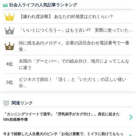
社会人ライフの人気記事ランキング
【嫌われ度診断】 あなたの好感度はどれくらい？
「いいくにつくろう～」はもう古い!? 実際に使っていた...
頭に残るあのメロディ。企業の語呂合わせ電話番号で一番
覚...
全国の「グーとパー」での組み分け、地方によってこんな
4位
に違う
ビジネスで頻出！ 「頂く」と「いただく」の正しい使い
5位
分...
関連リンク
「カンニングツイートで退学」「浮気相手がタグ付け」。身近に起きた
SNS投稿事件簿
今まで経験した人生最大のピンチ「お化け屋敷で、ミイラに助けてもらっ