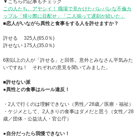
▼こちらの記事もチェック
この人たち、アヤシイ！ 職場で見かけたバレバレな不倫カ
ップル「帰り際に目配せ」「二人揃って遅刻が続いた」
■恋人がいながら異性と食事をする人を許せますか？
許せる 325人(65.0％)
許せない 175人(35.0％)
6割以上の人が「許せる」と回答。意外とみなさん平気みた
いですね！ それぞれの意見を聞いてみました。
■許せない派
●異性との食事はルール違反！
・2人で行くのは理解できない（男性／28歳／医療・福祉）
・ケジメとして、2人きりの食事はダメだと思う（女性／28
歳／団体・公益法人・官公庁）
●自分だったら我慢できない！